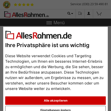
Service: (030) 23 59 490 81
Menü
Zurück
|
Bilderrahmen-Shop
Bilderrahmen
Fotorahmen
Lucas für 3 Bilder, vertikal
Fotorahmen Lucas für 3
Ihre Privatsphäre ist uns wichtig
Bilder, vertikal
Diese Website verwendet Cookies und Targeting
Technologien, um Ihnen ein besseres Internet-Erlebnis
zu ermöglichen und die Werbung, die Sie sehen, besser
an Ihre Bedürfnisse anzupassen. Diese Technologien
nutzen wir außerdem, um Ergebnisse zu messen, um zu
verstehen, woher unsere Besucher kommen oder um
unsere Website weiter zu entwickeln.
Alle akzeptieren
Zurück
Weit
Einstellungen ändern