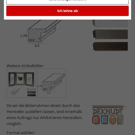
Ich lehne ab
Weitere Artikelbilder:
Da wir die Bilderrahmen direkt durch den
Hersteller ausliefern lassen, sind innerhalb
eines Auftrags nur Artikel eines Herstellers
möglich.
Format wählen: