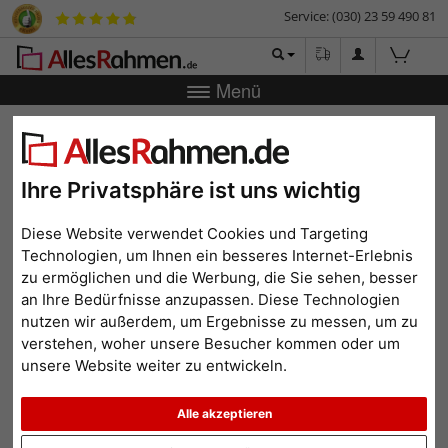
Service: (030) 23 59 490 81
Menü
Zurück
|
Bilderrahmen-Shop
Bilderrahmen
Fotorahmen
Fotorahmen Novara
Fotorahmen Novara
Ihre Privatsphäre ist uns wichtig
Diese Website verwendet Cookies und Targeting
Technologien, um Ihnen ein besseres Internet-Erlebnis
zu ermöglichen und die Werbung, die Sie sehen, besser
an Ihre Bedürfnisse anzupassen. Diese Technologien
nutzen wir außerdem, um Ergebnisse zu messen, um zu
verstehen, woher unsere Besucher kommen oder um
unsere Website weiter zu entwickeln.
Alle akzeptieren