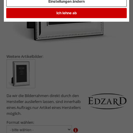
Einstellungen ändern
Ich lehne ab
Weitere Artikelbilder:
Da wir die Bilderrahmen direkt durch den
Hersteller ausliefern lassen, sind innerhalb
eines Auftrags nur Artikel eines Herstellers
möglich.
Format wählen: