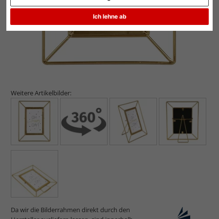
Ich lehne ab
Weitere Artikelbilder:
Da wir die Bilderrahmen direkt durch den