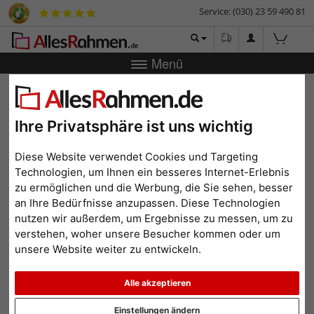
Service: (030) 23 59 490 81
Menü
Zurück
|
Bilderrahmen-Shop
Bilderrahmen
Fotorahmen
Otranto
Fotorahmen Otranto
Ihre Privatsphäre ist uns wichtig
Diese Website verwendet Cookies und Targeting
Technologien, um Ihnen ein besseres Internet-Erlebnis
zu ermöglichen und die Werbung, die Sie sehen, besser
an Ihre Bedürfnisse anzupassen. Diese Technologien
nutzen wir außerdem, um Ergebnisse zu messen, um zu
verstehen, woher unsere Besucher kommen oder um
unsere Website weiter zu entwickeln.
Alle akzeptieren
Zurück
Weit
Einstellungen ändern