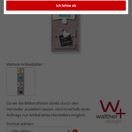
Ich lehne ab
Weitere Artikelbilder:
Da wir die Bilderrahmen direkt durch den
Hersteller ausliefern lassen, sind innerhalb eines
Auftrags nur Artikel eines Herstellers möglich.
Format wählen: