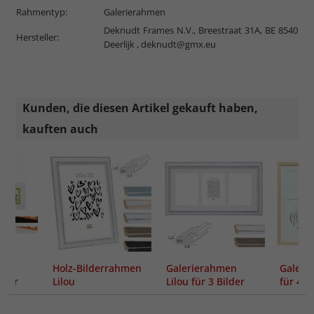
Rahmentyp:
Galerierahmen
Deknudt Frames N.V., Breestraat 31A, BE 8540
Hersteller:
Deerlijk ,
deknudt@gmx.eu
Kunden, die diesen Artikel gekauft haben,
kauften auch
en
Holz-Bilderrahmen
Galerierahmen
Galeri
lder
Lilou
Lilou für 3 Bilder
für 4 B