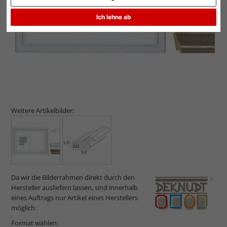
Ich lehne ab
Weitere Artikelbilder:
Da wir die Bilderrahmen direkt durch den
Hersteller ausliefern lassen, sind innerhalb
eines Auftrags nur Artikel eines Herstellers
möglich.
Format wählen: