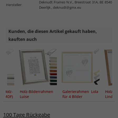
Deknudt Frames N.V., Breestraat 31A, BE 8540
Hersteller:
Deerlijk ,
deknudt@gmx.eu
Kunden, die diesen Artikel gekauft haben,
kauften auch
Holz-
Holz-Bilderrahmen
Galerierahmen Lola
Holz-B
n (MDF)
Luise
für 4 Bilder
Lin
biger
Passep
100 Tage Rückgabe