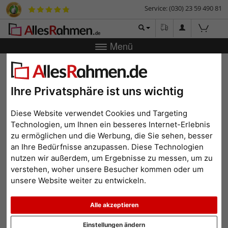
Service: (030) 23 59 490 81
Menü
Zurück
|
Bilderrahmen-Shop
Bilderrahmen
Galerierahmen
Galerierahmen Linda für 2 Bilder
Ihre Privatsphäre ist uns wichtig
Galerierahmen Linda für 2
Bilder
Diese Website verwendet Cookies und Targeting
Technologien, um Ihnen ein besseres Internet-Erlebnis
zu ermöglichen und die Werbung, die Sie sehen, besser
an Ihre Bedürfnisse anzupassen. Diese Technologien
nutzen wir außerdem, um Ergebnisse zu messen, um zu
verstehen, woher unsere Besucher kommen oder um
unsere Website weiter zu entwickeln.
Alle akzeptieren
Einstellungen ändern
Zurück
Weit