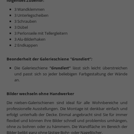
folgendes Zubehör:
3 Wandklemmen
3 Unterlegscheiben
3 Schrauben
3 Dübel
3 Perlonseile mit Tellergleitern
3 Alu-Bilderhaken
2 Endkappen
Beonderheit der Galerieschiene
"Grundiert":
Die Galerieschiene
"Grundiert"
lässt sich leicht überstreichen
und passt sich so jeder beliebigen Farbgestaltung der Wände
an.
Bilder wechseln ohne Handwerker
Die nielsen-Galerischienen sind ideal für alle Wohnbereiche und
professionelle Ausstellungen. Die Montage ist denkbar einfach und
erfolgt unterhalb der Decke. Einmal angebracht sind Sie für immer
flexibel und können Ihre Bilder schnell und problemlos umhängen,
ohne zu bohren oder zu hämmern. Die Wandfläche im Bereich der
Bilder belibt ganz ohne lästige Bohr- oder Nagellöcher.