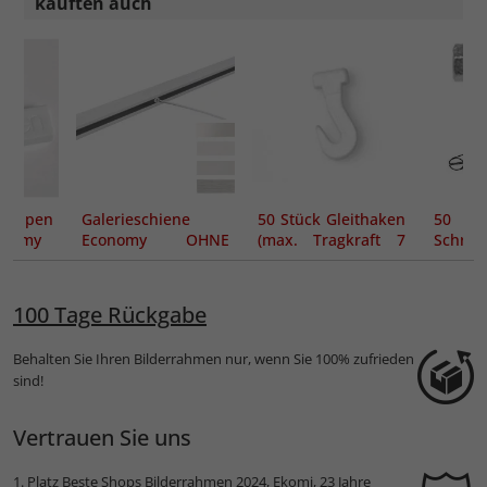
kauften auch
dkappen
Galerieschiene
50 Stück Gleithaken
50
conomy
Economy OHNE
(max. Tragkraft 7
Schrau
Zubehör
kg)
(max. 
kg)
100 Tage Rückgabe
Behalten Sie Ihren Bilderrahmen nur, wenn Sie 100% zufrieden
sind!
Vertrauen Sie uns
1. Platz
Beste Shops Bilderrahmen 2024
, Ekomi, 23 Jahre