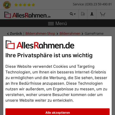
Service: (030) 23 59 490 81
Menü
Zurück
|
Bilderrahmen-Shop
Bilderrahmen
GameFrame
Skill Tree - für 2 Controller
GameFrame Skill Tree - für 2
Controller
Ihre Privatsphäre ist uns wichtig
Diese Website verwendet Cookies und Targeting
Technologien, um Ihnen ein besseres Internet-Erlebnis
zu ermöglichen und die Werbung, die Sie sehen, besser
an Ihre Bedürfnisse anzupassen. Diese Technologien
nutzen wir außerdem, um Ergebnisse zu messen, um zu
verstehen, woher unsere Besucher kommen oder um
unsere Website weiter zu entwickeln.
Alle akzeptieren
Zurück
Weit