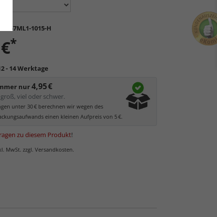
K-S57ML1-1015-H
*
 €
12 - 14 Werktage
4,95 €
immer nur
groß, viel oder schwer.
ungen unter 30 € berechnen wir wegen des
ckungsaufwands einen kleinen Aufpreis von 5 €.
ragen zu diesem Produkt
!
nkl. MwSt. zzgl. Versandkosten.