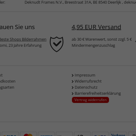
ler:
Deknudt Frames N.V., Breestraat 31A, BE 8540 Deerlijk ,
deknu
auen Sie uns
4,95 EUR Versand
Beste Shops Bilderrahmen
ab 30 € Warenwert, sonst zzgl. 5 €
komi, 23 Jahre Erfahrung
Mindermengenzuschlag
kt
Impressum
ndkosten
Widerrufsrecht
ngsarten
Datenschutz
Barrierefreiheitserklärung
Vertrag widerrufen