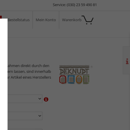
Service: (030) 23 59 490 81
Bestellstatus
Mein Konto
Warenkorb
ale
ilderrahmen direkt durch den
sliefern lassen, sind innerhalb
s nur Artikel eines Herstellers
en:
n:
en: