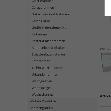
Galerierahmen
Collagerahmen
Distanz- & Objektrahmen
Game Frame
Große Bilderrahmen XL
Keilrahmen
Poster & Klapprahmen
Rahmenlose Bildhalter
Weitere
Schattenfugenrahmen
Fotorahmen
T-Shirt & Trikotrahmen
Urkundenrahmen
Wandgalerien
Wandspiegel
Wechselrahmen
Artike
Weitere Produkte
Rahmengrößen