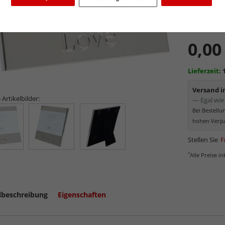
Art.-Nr.:
DE
0,00
Lieferzeit:
Versand 
 Artikelbilder:
— Egal wie 
Bei Bestell
hohen Verpa
Stellen Sie
F
*
Alle Preise i
lbeschreibung
Eigenschaften