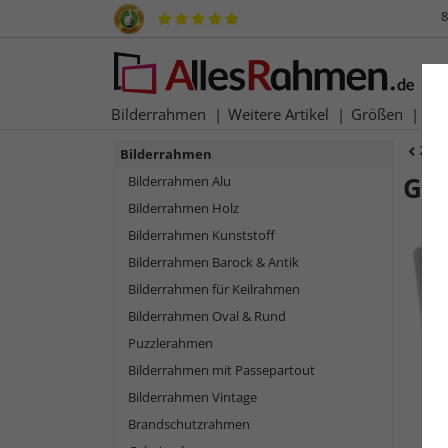
8
Bilderrahmen
Weitere Artikel
Größen
Ma
Zur
Bilderrahmen
Gl
Bilderrahmen Alu
Bilderrahmen Holz
Bilderrahmen Kunststoff
Bilderrahmen Barock & Antik
Bilderrahmen für Keilrahmen
Bilderrahmen Oval & Rund
Puzzlerahmen
Bilderrahmen mit Passepartout
Bilderrahmen Vintage
Zurück
Brandschutzrahmen