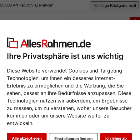
50.000 Artikel von 42 Marken
100 Tage Rückgaberecht
rken
Bilderrahmen nach Maß
Passepartouts
Zubehör
S
ück
|
Bilderrahmen-Shop
Bilderrahmen
Glänzender Fotorahmen Love
Ihre Privatsphäre ist uns wichtig
änzender Fotorahmen Love
Diese Website verwendet Cookies und Targeting
Da wir die B
Hersteller au
Technologien, um Ihnen ein besseres Internet-
eines Auftrag
Erlebnis zu ermöglichen und die Werbung, die Sie
möglich.
sehen, besser an Ihre Bedürfnisse anzupassen. Diese
Format wähl
Technologien nutzen wir außerdem, um Ergebnisse
zu messen, um zu verstehen, woher unsere Besucher
kommen oder um unsere Website weiter zu
Farbe wähle
entwickeln.
Weiter
Glasart wähl
Alle akzeptieren
Ich lehne ab
Einstellungen ändern