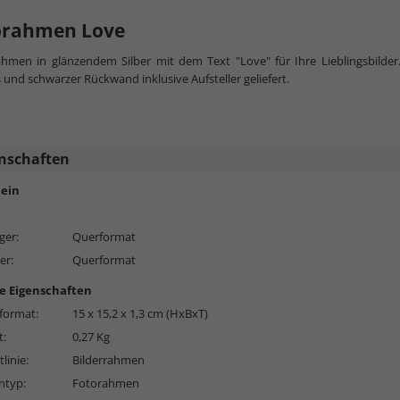
orahmen Love
ahmen in glänzendem Silber mit dem Text "Love" für Ihre Lieblingsbilde
s und schwarzer Rückwand inklusive Aufsteller geliefert.
nschaften
ein
ger:
Querformat
er:
Querformat
e Eigenschaften
format:
15 x 15,2 x 1,3 cm (HxBxT)
t:
0,27 Kg
linie:
Bilderrahmen
typ:
Fotorahmen