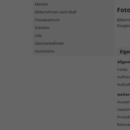
Marken
Fot
Bilderrahmen nach Maß
Passepartouts
Bilderr
Klargla
Zubehör
Sale
Geschenkefinder
Gutscheine
Eige
Allgem
Farbe:
Aufhän
Aufstell
weiter
Aussen
Gewich
Produkt
Rahmen