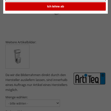
Ich lehne ab
Weitere Artikelbilder:
Da wir die Bilderrahmen direkt durch den
Hersteller ausliefern lassen, sind innerhalb
eines Auftrags nur Artikel eines Herstellers
möglich.
Menge wählen: