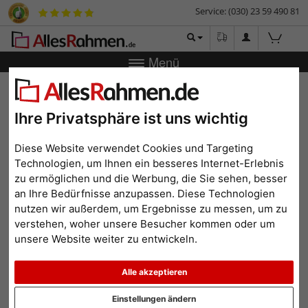
Service: (030) 23 59 490 81
Menü
Zurück
|
Bilderrahmen-Shop
Marken
Artiteq
Gleithaken
Gleithaken
Ihre Privatsphäre ist uns wichtig
Diese Website verwendet Cookies und Targeting
Technologien, um Ihnen ein besseres Internet-Erlebnis
zu ermöglichen und die Werbung, die Sie sehen, besser
an Ihre Bedürfnisse anzupassen. Diese Technologien
nutzen wir außerdem, um Ergebnisse zu messen, um zu
verstehen, woher unsere Besucher kommen oder um
unsere Website weiter zu entwickeln.
Alle akzeptieren
Einstellungen ändern