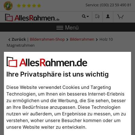
Service: (030) 23 59 490 81
Menü
Zurück
|
Bilderrahmen-Shop
Bilderrahmen
Holz 10
Magnetrahmen
Holz 10 Magnetrahmen
Ihre Privatsphäre ist uns wichtig
Diese Website verwendet Cookies und Targeting
Technologien, um Ihnen ein besseres Internet-Erlebnis
zu ermöglichen und die Werbung, die Sie sehen, besser
an Ihre Bedürfnisse anzupassen. Diese Technologien
nutzen wir außerdem, um Ergebnisse zu messen, um zu
verstehen, woher unsere Besucher kommen oder um
Zurück
Weit
unsere Website weiter zu entwickeln.