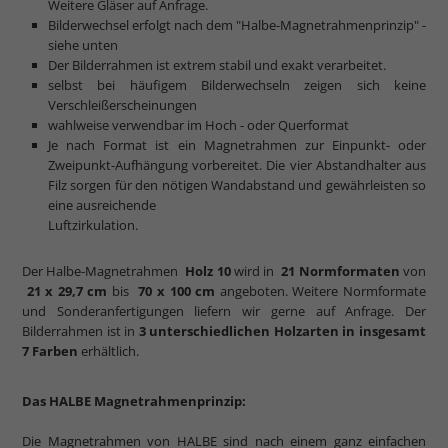
Weitere Gläser auf Anfrage.
Bilderwechsel erfolgt nach dem "Halbe-Magnetrahmenprinzip" -
siehe unten
Der Bilderrahmen ist extrem stabil und exakt verarbeitet.
selbst bei häufigem Bilderwechseln zeigen sich keine
Verschleißerscheinungen
wahlweise verwendbar im Hoch - oder Querformat
Je nach Format ist ein Magnetrahmen zur Einpunkt- oder
Zweipunkt-Aufhängung vorbereitet. Die vier Abstandhalter aus
Filz sorgen für den nötigen Wandabstand und gewährleisten so
eine ausreichende
Luftzirkulation.
Der Halbe-Magnetrahmen
Holz 10
wird in
21 Normformaten
von
21 x 29,7 cm
bis
70 x 100 cm
angeboten. Weitere Normformate
und Sonderanfertigungen liefern wir gerne auf Anfrage. Der
Bilderrahmen ist in
3 unterschiedlichen Holzarten in insgesamt
7 Farben
erhältlich.
Das HALBE Magnetrahmenprinzip:
Die Magnetrahmen von HALBE sind nach einem ganz einfachen