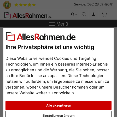
Service: (030) 23 59 490 81
Menü
Zurück
|
Bilderrahmen-Shop
Bilderrahmen
Bilderrahmen
Holz
Holz-Bilderrahmen Brian mit besonders hoher Leiste
Holz-Bilderrahmen Brian mit
Ihre Privatsphäre ist uns wichtig
besonders hoher Leiste
Diese Website verwendet Cookies und Targeting
Technologien, um Ihnen ein besseres Internet-Erlebnis
zu ermöglichen und die Werbung, die Sie sehen, besser
an Ihre Bedürfnisse anzupassen. Diese Technologien
nutzen wir außerdem, um Ergebnisse zu messen, um zu
verstehen, woher unsere Besucher kommen oder um
unsere Website weiter zu entwickeln.
Alle akzeptieren
Einstellungen ändern
Zurück
Weit