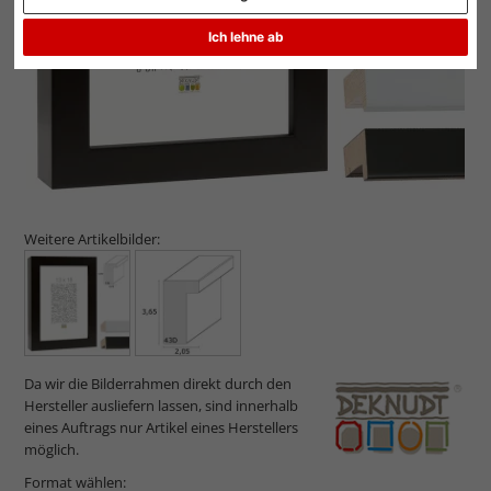
Ich lehne ab
Weitere Artikelbilder:
Da wir die Bilderrahmen direkt durch den
Hersteller ausliefern lassen, sind innerhalb
eines Auftrags nur Artikel eines Herstellers
möglich.
Format wählen: