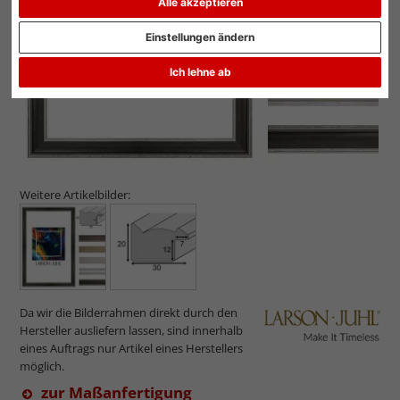
Alle akzeptieren
Einstellungen ändern
Ich lehne ab
Weitere Artikelbilder:
Da wir die Bilderrahmen direkt durch den
Hersteller ausliefern lassen, sind innerhalb
eines Auftrags nur Artikel eines Herstellers
möglich.
zur Maßanfertigung