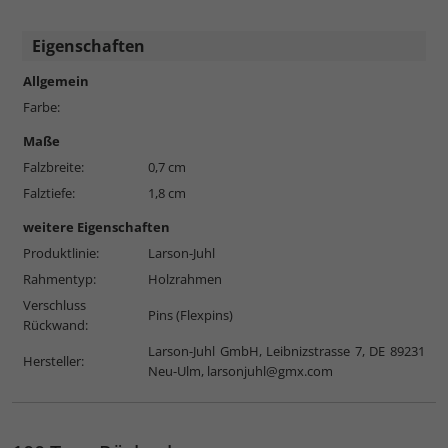
Eigenschaften
Allgemein
Farbe:
Maße
Falzbreite:
0,7 cm
Falztiefe:
1,8 cm
weitere Eigenschaften
Produktlinie:
Larson-Juhl
Rahmentyp:
Holzrahmen
Verschluss
Pins (Flexpins)
Rückwand:
Larson-Juhl GmbH, Leibnizstrasse 7, DE 89231
Hersteller:
Neu-Ulm,
larsonjuhl@gmx.com