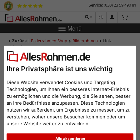
Service: (030) 23 59 490 81
Menü
Zurück
|
Bilderrahmen-Shop
Bilderrahmen
Holz-
Bilderrahmen INTERMEZZO 53
Holz-Bilderrahmen
INTERMEZZO 53
Ihre Privatsphäre ist uns wichtig
Diese Website verwendet Cookies und Targeting
Technologien, um Ihnen ein besseres Internet-Erlebnis
zu ermöglichen und die Werbung, die Sie sehen, besser
an Ihre Bedürfnisse anzupassen. Diese Technologien
nutzen wir außerdem, um Ergebnisse zu messen, um zu
verstehen, woher unsere Besucher kommen oder um
unsere Website weiter zu entwickeln.
Zurück
Weit
Alle akzeptieren