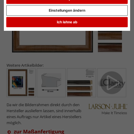
Einstellungen ändern
Ich lehne ab
Weitere Artikelbilder:
Da wir die Bilderrahmen direkt durch den
Hersteller ausliefern lassen, sind innerhalb
eines Auftrags nur Artikel eines Herstellers
möglich.
zur Maßanfertigung