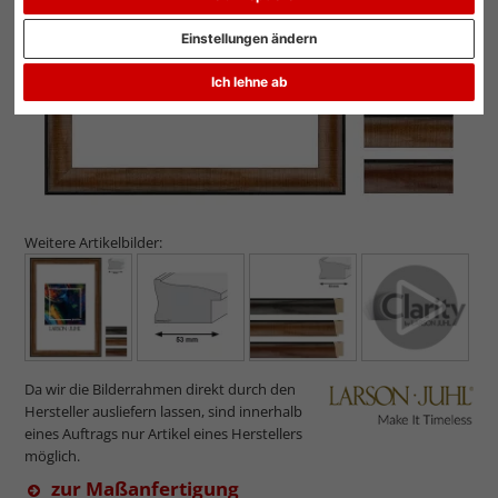
Einstellungen ändern
Ich lehne ab
Weitere Artikelbilder:
Da wir die Bilderrahmen direkt durch den
Hersteller ausliefern lassen, sind innerhalb
eines Auftrags nur Artikel eines Herstellers
möglich.
zur Maßanfertigung