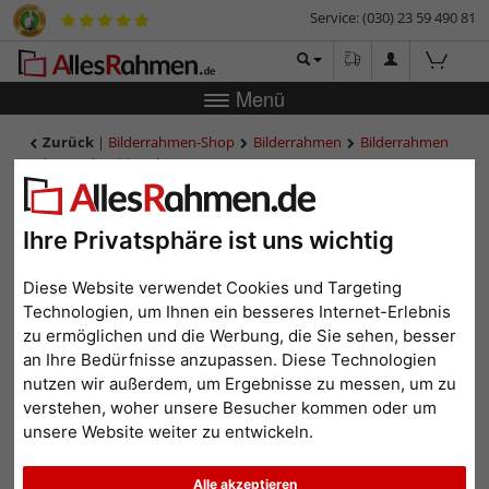
Service: (030) 23 59 490 81
Menü
Zurück
|
Bilderrahmen-Shop
Bilderrahmen
Bilderrahmen
Holz
Holz-Bilderrahmen INTERMEZZO 53
Holz-Bilderrahmen
INTERMEZZO 53
Ihre Privatsphäre ist uns wichtig
Diese Website verwendet Cookies und Targeting
Technologien, um Ihnen ein besseres Internet-Erlebnis
zu ermöglichen und die Werbung, die Sie sehen, besser
an Ihre Bedürfnisse anzupassen. Diese Technologien
nutzen wir außerdem, um Ergebnisse zu messen, um zu
verstehen, woher unsere Besucher kommen oder um
unsere Website weiter zu entwickeln.
Zurück
Weit
Alle akzeptieren