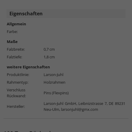
Eigenschaften
Allgemein
Farbe:
Maße
Falzbreite:
0,7 cm
Falztiefe:
1,8 cm
weitere Eigenschaften
Produktlinie:
Larson-Juhl
Rahmentyp:
Holzrahmen
Verschluss
Pins (Flexpins)
Rückwand:
Larson-Juhl GmbH, Leibnizstrasse 7, DE 89231
Hersteller:
Neu-Ulm,
larsonjuhl@gmx.com