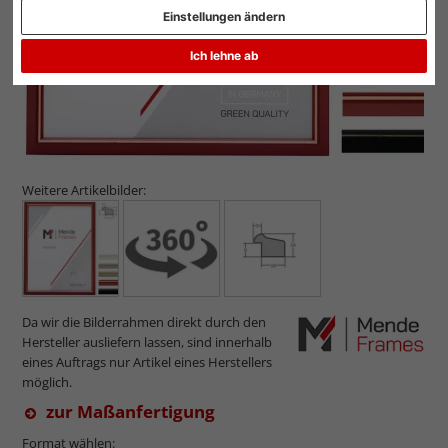
Einstellungen ändern
Ich lehne ab
Weitere Artikelbilder:
Da wir die Bilderrahmen direkt durch den
Hersteller ausliefern lassen, sind innerhalb
eines Auftrags nur Artikel eines Herstellers
möglich.
zur Maßanfertigung
Format wählen: