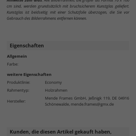
Hinweise zum Glas
: Alle Bilderrahmen, die größer als Format 70 x 100
cm sind, werden grundsätzlich mit bruchsicherem Kunstglas geliefert.
Kunstglas ist beidseitig mit einer Schutzfolie überzogen, die Sie vor
Gebrauch des Bilderrahmens entfernen können.
Eigenschaften
Allgemein
Farbe:
weitere Eigenschaften
Produktlinie:
Economy
Rahmentyp:
Holzrahmen
Mende Frames GmbH, Jeßnigk 119, DE 04916
Hersteller:
Schönewalde,
mende.frames@gmx.de
Kunden, die diesen Artikel gekauft haben,