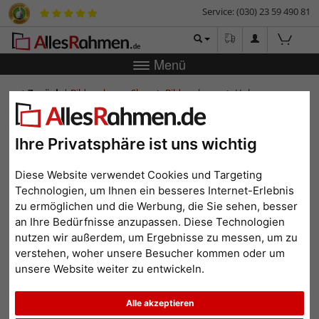
Service: (030) 23 59 490 81
Menü
Zurück
|
Bilderrahmen-Shop
Bilderrahmen
Holz-
Bilderrahmen Kandeke
Holz-Bilderrahmen Kandeke
Ihre Privatsphäre ist uns wichtig
Diese Website verwendet Cookies und Targeting
Technologien, um Ihnen ein besseres Internet-Erlebnis
zu ermöglichen und die Werbung, die Sie sehen, besser
an Ihre Bedürfnisse anzupassen. Diese Technologien
nutzen wir außerdem, um Ergebnisse zu messen, um zu
verstehen, woher unsere Besucher kommen oder um
unsere Website weiter zu entwickeln.
Zurück
Weit
Alle akzeptieren