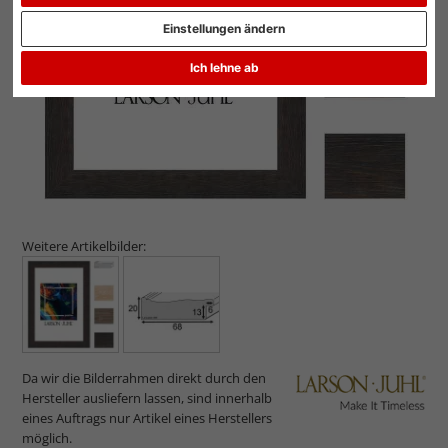
Zurück
Weit
Einstellungen ändern
Ich lehne ab
Weitere Artikelbilder:
Da wir die Bilderrahmen direkt durch den
Hersteller ausliefern lassen, sind innerhalb
eines Auftrags nur Artikel eines Herstellers
möglich.