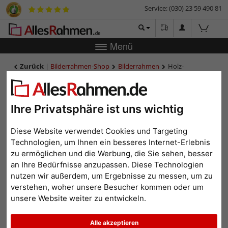
Service: (030) 23 59 490 81
Menü
Zurück
|
Bilderrahmen-Shop
Bilderrahmen
Holz-
Bilderrahmen Lancaster 6,8 - Sonderzuschnitt
Holz-Bilderrahmen
Lancaster 6,8 -
Ihre Privatsphäre ist uns wichtig
Sonderzuschnitt
Diese Website verwendet Cookies und Targeting
Technologien, um Ihnen ein besseres Internet-Erlebnis
zu ermöglichen und die Werbung, die Sie sehen, besser
an Ihre Bedürfnisse anzupassen. Diese Technologien
nutzen wir außerdem, um Ergebnisse zu messen, um zu
verstehen, woher unsere Besucher kommen oder um
unsere Website weiter zu entwickeln.
Alle akzeptieren