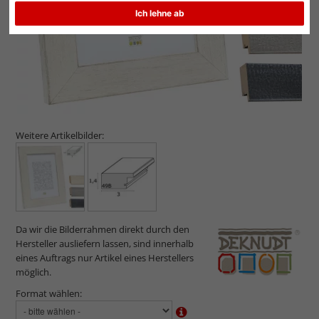
Ich lehne ab
Weitere Artikelbilder:
Da wir die Bilderrahmen direkt durch den
Hersteller ausliefern lassen, sind innerhalb
eines Auftrags nur Artikel eines Herstellers
möglich.
Format wählen: