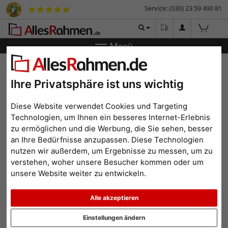
Service: (030) 23 59 490 81
Menü
Zurück
|
Bilderrahmen-Shop
Bilderrahmen
Holz-
Bilderrahmen Malmedy
Ihre Privatsphäre ist uns wichtig
Holz-Bilderrahmen Malmedy
Diese Website verwendet Cookies und Targeting
Technologien, um Ihnen ein besseres Internet-Erlebnis
zu ermöglichen und die Werbung, die Sie sehen, besser
an Ihre Bedürfnisse anzupassen. Diese Technologien
nutzen wir außerdem, um Ergebnisse zu messen, um zu
verstehen, woher unsere Besucher kommen oder um
unsere Website weiter zu entwickeln.
Alle akzeptieren
Zurück
Weit
Einstellungen ändern