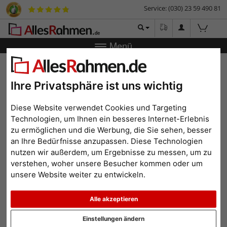
Service: (030) 23 59 490 81
Menü
Zurück
|
Bilderrahmen-Shop
Bilderrahmen
Fotorahmen
Holz-Bilderrahmen (MDF) Bus
Ihre Privatsphäre ist uns wichtig
Holz-Bilderrahmen (MDF)
Bus
Diese Website verwendet Cookies und Targeting
Technologien, um Ihnen ein besseres Internet-Erlebnis
zu ermöglichen und die Werbung, die Sie sehen, besser
an Ihre Bedürfnisse anzupassen. Diese Technologien
nutzen wir außerdem, um Ergebnisse zu messen, um zu
verstehen, woher unsere Besucher kommen oder um
unsere Website weiter zu entwickeln.
Alle akzeptieren
Einstellungen ändern
Zurück
Weit