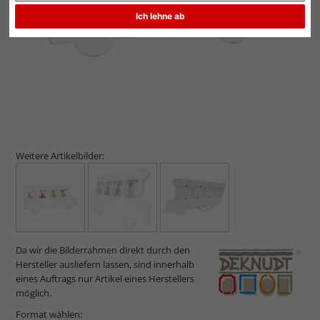
Ich lehne ab
Weitere Artikelbilder:
Da wir die Bilderrahmen direkt durch den
Hersteller ausliefern lassen, sind innerhalb
eines Auftrags nur Artikel eines Herstellers
möglich.
Format wählen: