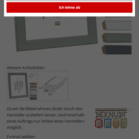
Ich lehne ab
Weitere Artikelbilder:
Da wir die Bilderrahmen direkt durch den
Hersteller ausliefern lassen, sind innerhalb
eines Auftrags nur Artikel eines Herstellers
möglich.
Format wählen: