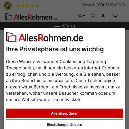
Service: (030) 23 59 490 81
Menü
Zurück
|
Bilderrahmen-Shop
Bilderrahmen
Holz-
Bilderrahmen (MDF) Timeo
Ihre Privatsphäre ist uns wichtig
Holz-Bilderrahmen (MDF)
Timeo
Diese Website verwendet Cookies und Targeting
Technologien, um Ihnen ein besseres Internet-Erlebnis
zu ermöglichen und die Werbung, die Sie sehen, besser
an Ihre Bedürfnisse anzupassen. Diese Technologien
nutzen wir außerdem, um Ergebnisse zu messen, um zu
verstehen, woher unsere Besucher kommen oder um
unsere Website weiter zu entwickeln.
Alle akzeptieren
Einstellungen ändern
Zurück
Weit