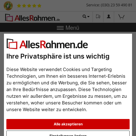
Service: (030) 23 59 490 81
Menü
Zurück
|
Bilderrahmen-Shop
Bilderrahmen
Bilderrahmen
Holz
Holz Bilderrahmen Oslo
Holz Bilderrahmen Oslo
Ihre Privatsphäre ist uns wichtig
Diese Website verwendet Cookies und Targeting
Technologien, um Ihnen ein besseres Internet-Erlebnis
zu ermöglichen und die Werbung, die Sie sehen, besser
an Ihre Bedürfnisse anzupassen. Diese Technologien
nutzen wir außerdem, um Ergebnisse zu messen, um zu
verstehen, woher unsere Besucher kommen oder um
unsere Website weiter zu entwickeln.
Alle akzeptieren
Zurück
Weit
Einstellungen ändern