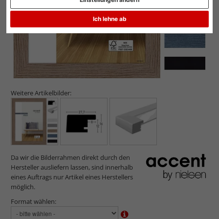
Ich lehne ab
Weitere Artikelbilder:
Da wir die Bilderrahmen direkt durch den
Hersteller ausliefern lassen, sind innerhalb
eines Auftrags nur Artikel eines Herstellers
möglich.
Format wählen: