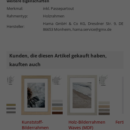
weitere Eigenschaften
Merkmal:
inkl. Passepartout
Rahmentyp:
Holzrahmen
Hama GmbH & Co KG, Dresdner Str. 9, DE
Hersteller:
86653 Monheim,
hama.service@gmx.de
Kunden, die diesen Artikel gekauft haben,
kauften auch
Kunststoff-
Holz-Bilderrahmen
Fertig-
n
Bilderrahmen
Waves (MDF)