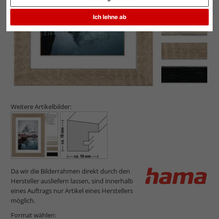
Ich lehne ab
Weitere Artikelbilder:
Da wir die Bilderrahmen direkt durch den
Hersteller ausliefern lassen, sind innerhalb
eines Auftrags nur Artikel eines Herstellers
möglich.
Format wählen: