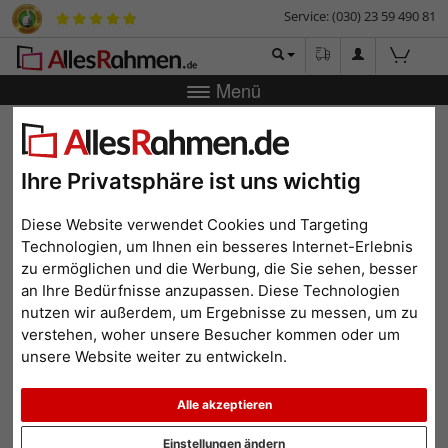
Service: (030) 23 59 490 81
Menü
Zurück
|
Bilderrahmen-Shop
Bilderrahmen
Holz-
Bilderrahmen Oslo (MDF) mit Passepartout
Holz-Bilderrahmen Oslo
Ihre Privatsphäre ist uns wichtig
(MDF) mit Passepartout
Diese Website verwendet Cookies und Targeting
Technologien, um Ihnen ein besseres Internet-Erlebnis
zu ermöglichen und die Werbung, die Sie sehen, besser
an Ihre Bedürfnisse anzupassen. Diese Technologien
nutzen wir außerdem, um Ergebnisse zu messen, um zu
verstehen, woher unsere Besucher kommen oder um
unsere Website weiter zu entwickeln.
Alle akzeptieren
Zurück
Weit
Einstellungen ändern