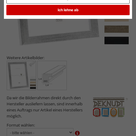
Ich lehne ab
Weitere Artikelbilder:
Da wir die Bilderrahmen direkt durch den
Hersteller ausliefern lassen, sind innerhalb
eines Auftrags nur Artikel eines Herstellers
möglich.
Format wählen: