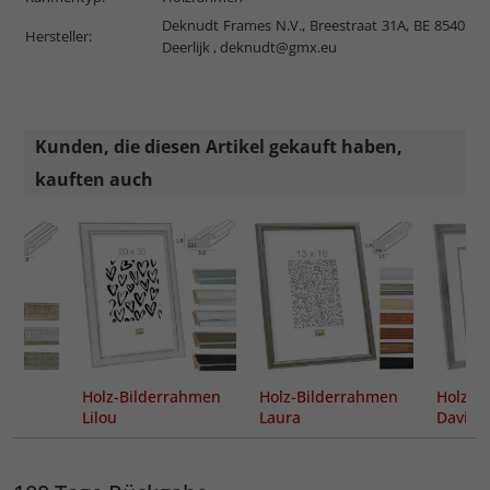
Deknudt Frames N.V., Breestraat 31A, BE 8540
Hersteller:
Deerlijk ,
deknudt@gmx.eu
Kunden, die diesen Artikel gekauft haben,
kauften auch
Holz-Bilderrahmen
Holz-Bilderrahmen
Holz-B
n
Lilou
Laura
Dav
Passep