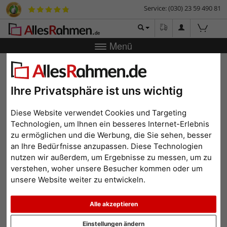
Service: (030) 23 59 490 81
Menü
Zurück
|
Bilderrahmen-Shop
Bilderrahmen
Holz-
Bilderrahmen Otis
Holz-Bilderrahmen Otis
Ihre Privatsphäre ist uns wichtig
Diese Website verwendet Cookies und Targeting
Technologien, um Ihnen ein besseres Internet-Erlebnis
zu ermöglichen und die Werbung, die Sie sehen, besser
an Ihre Bedürfnisse anzupassen. Diese Technologien
nutzen wir außerdem, um Ergebnisse zu messen, um zu
verstehen, woher unsere Besucher kommen oder um
unsere Website weiter zu entwickeln.
Alle akzeptieren
Zurück
Weit
Einstellungen ändern