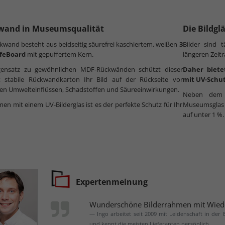
wand in Museumsqualität
Die Bildgl
kwand besteht aus beidseitig säurefrei kaschiertem, weißen
3
Bilder sind 
feBoard
mit gepuffertem Kern.
längeren Zeit
ensatz zu gewöhnlichen MDF-Rückwänden schützt dieser
Daher biete
t stabile Rückwandkarton Ihr Bild auf der Rückseite vor
mit UV-Schut
en Umwelteinflüssen, Schadstoffen und Säureeinwirkungen.
Neben dem h
n mit einem UV-Bilderglas ist es der perfekte Schutz für Ihr
Museumsglas n
auf unter 1 %.
Expertenmeinung
Wunderschöne Bilderrahmen mit Wied
Ingo arbeitet seit 2009 mit Leidenschaft in der
und kennt die meisten Lieferanten persönlich.