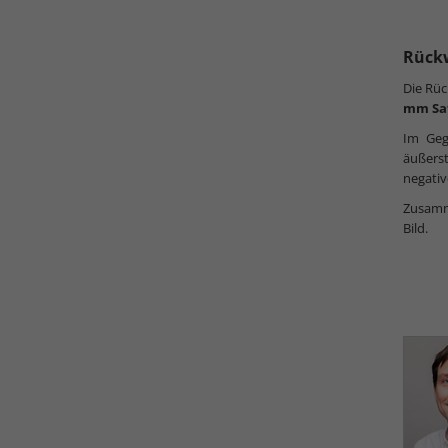
Rück
Die Rüc
mm Sa
Im Geg
äußers
negativ
Zusamme
Bild.