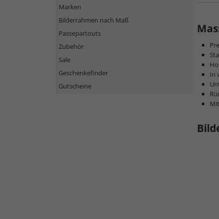
Marken
Bilderrahmen nach Maß
Mass
Passepartouts
Pr
Zubehör
Sta
Sale
Hoc
Geschenkefinder
In 
Unt
Gutscheine
Rüc
Mi
Bild