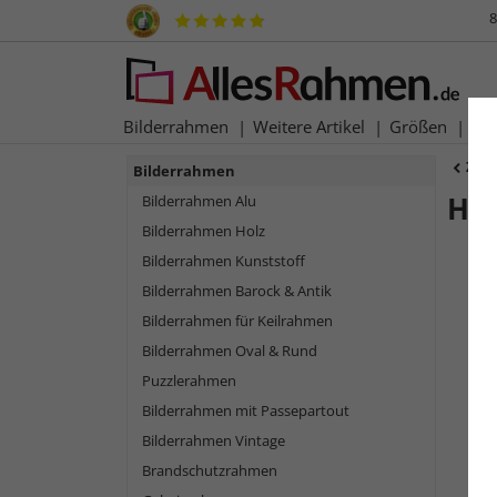
8
Bilderrahmen
Weitere Artikel
Größen
Ma
Zur
Bilderrahmen
Ho
Bilderrahmen Alu
Bilderrahmen Holz
Bilderrahmen Kunststoff
Bilderrahmen Barock & Antik
Bilderrahmen für Keilrahmen
Bilderrahmen Oval & Rund
Puzzlerahmen
Bilderrahmen mit Passepartout
Bilderrahmen Vintage
Zurück
Brandschutzrahmen