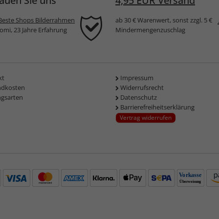
auen Sie uns
4,95 EUR Versand
Beste Shops Bilderrahmen
ab 30 € Warenwert, sonst zzgl. 5 €
komi, 23 Jahre Erfahrung
Mindermengenzuschlag
kt
Impressum
ndkosten
Widerrufsrecht
ngsarten
Datenschutz
Barrierefreiheitserklärung
Vertrag widerrufen