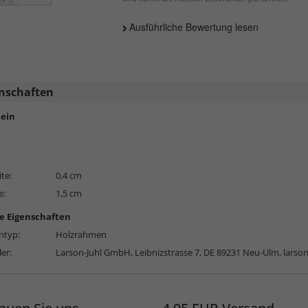
Ausführliche Bewertung lesen
nschaften
ein
ite:
0,4 cm
e:
1,5 cm
e Eigenschaften
typ:
Holzrahmen
ler:
Larson-Juhl GmbH, Leibnizstrasse 7, DE 89231 Neu-Ulm,
larso