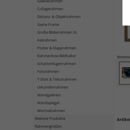
Galerierahmen
Collagerahmen
Distanz- & Objektrahmen
Game Frame
Große Bilderrahmen XL
Keilrahmen
Poster & Klapprahmen
Rahmenlose Bildhalter
Weitere
Schattenfugenrahmen
Fotorahmen
T-Shirt & Trikotrahmen
Urkundenrahmen
Wandgalerien
Wandspiegel
Wechselrahmen
Weitere Produkte
Artike
Rahmengrößen