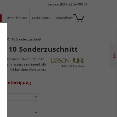
Service: (030) 23 59 490 81
Bestellstatus
Mein Konto
Warenkorb
ale
D ART 10 Sonderzuschnitt
 10 Sonderzuschnitt
ilderrahmen direkt durch den
sliefern lassen, sind innerhalb
s nur Artikel eines Herstellers
aßanfertigung
n:
en: