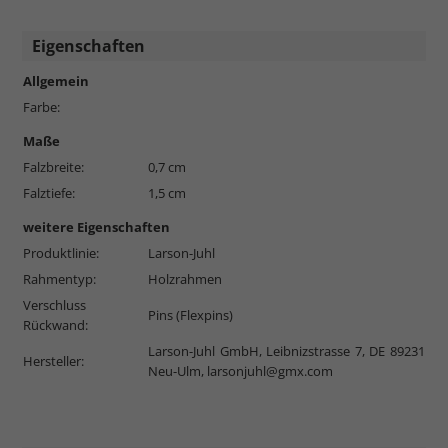
Eigenschaften
Allgemein
Farbe:
Maße
Falzbreite:
0,7 cm
Falztiefe:
1,5 cm
weitere Eigenschaften
Produktlinie:
Larson-Juhl
Rahmentyp:
Holzrahmen
Verschluss
Pins (Flexpins)
Rückwand:
Larson-Juhl GmbH, Leibnizstrasse 7, DE 89231
Hersteller:
Neu-Ulm,
larsonjuhl@gmx.com