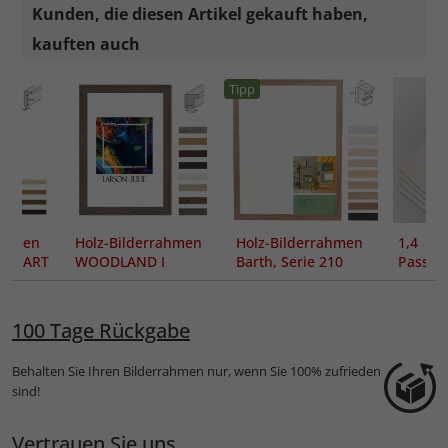
Kunden, die diesen Artikel gekauft haben,
kauften auch
Tipp
rahmen
Holz-Bilderrahmen
Holz-Bilderrahmen
1,4 m
D ART
WOODLAND I
Barth, Serie 210
Passe
Maßanf
100 Tage Rückgabe
Behalten Sie Ihren Bilderrahmen nur, wenn Sie 100% zufrieden
sind!
Vertrauen Sie uns