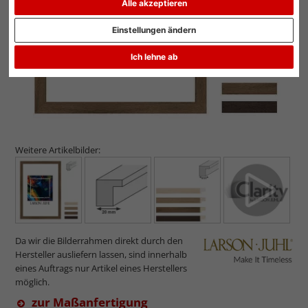
Alle akzeptieren
Einstellungen ändern
Ich lehne ab
Weitere Artikelbilder:
Da wir die Bilderrahmen direkt durch den
Hersteller ausliefern lassen, sind innerhalb
eines Auftrags nur Artikel eines Herstellers
möglich.
zur Maßanfertigung