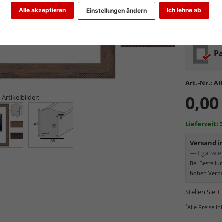
Glasart wähl
Alle akzeptieren
Ich lehne ab
Einstellungen ändern
Pa
Art.-Nr.:
AI
0,00
 Artikelbilder:
Lieferzeit:
Versand 
— Egal wie 
Bei Bestell
hohen Verpa
Stellen Sie
F
*
Alle Preise i