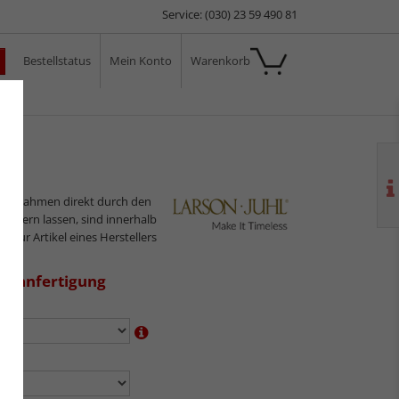
Service: (030) 23 59 490 81
Bestellstatus
Mein Konto
Warenkorb
ale
2
ilderrahmen direkt durch den
sliefern lassen, sind innerhalb
s nur Artikel eines Herstellers
aßanfertigung
en:
n: