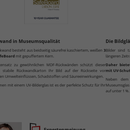
wand in Museumsqualität
Die Bildgl
kwand besteht aus beidseitig säurefrei kaschiertem, weißen
3
Bilder sind 
feBoard
mit gepuffertem Kern.
längeren Zeit
ensatz zu gewöhnlichen MDF-Rückwänden schützt dieser
Daher biete
t stabile Rückwandkarton Ihr Bild auf der Rückseite vor
mit UV-Schut
en Umwelteinflüssen, Schadstoffen und Säureeinwirkungen.
Neben dem h
n mit einem UV-Bilderglas ist es der perfekte Schutz für Ihr
Museumsglas n
auf unter 1 %.
Expertenmeinung