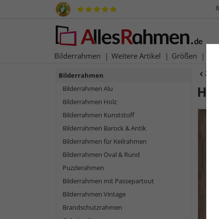
8
Bilderrahmen
Weitere Artikel
Größen
Ma
Zur
Bilderrahmen
Ho
Bilderrahmen Alu
Bilderrahmen Holz
Bilderrahmen Kunststoff
Bilderrahmen Barock & Antik
Bilderrahmen für Keilrahmen
Bilderrahmen Oval & Rund
Puzzlerahmen
Bilderrahmen mit Passepartout
Bilderrahmen Vintage
Zurück
Brandschutzrahmen