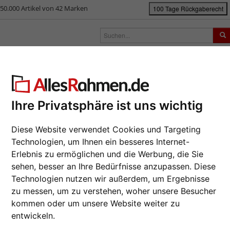
50.000 Artikel von 42 Marken
100 Tage Rückgaberecht
rken
Bilderrahmen nach Maß
Passepartouts
Zubehör
S
ück
|
Bilderrahmen-Shop
Bilderrahmen
Holz-Bilderrahmen Vegabond 
lz-Bilderrahmen Vegabond 2
Ihre Privatsphäre ist uns wichtig
Da wir die B
Hersteller au
Diese Website verwendet Cookies und Targeting
eines Auftrag
Technologien, um Ihnen ein besseres Internet-
möglich.
Erlebnis zu ermöglichen und die Werbung, die Sie
zur M
sehen, besser an Ihre Bedürfnisse anzupassen. Diese
Technologien nutzen wir außerdem, um Ergebnisse
Format wähl
zu messen, um zu verstehen, woher unsere Besucher
kommen oder um unsere Website weiter zu
Farbe wähle
entwickeln.
Weiter