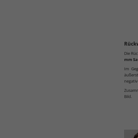
Rück
Die Rüc
mm Sa
Im Geg
äußers
negativ
Zusamme
Bild.