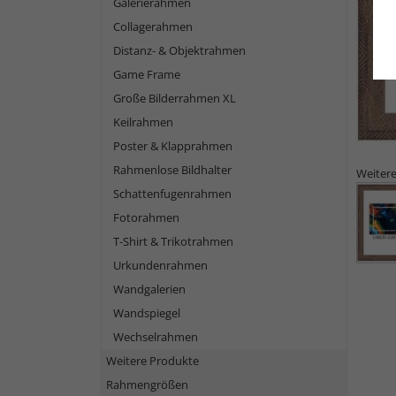
Galerierahmen
Collagerahmen
Distanz- & Objektrahmen
Game Frame
Große Bilderrahmen XL
Keilrahmen
Poster & Klapprahmen
Rahmenlose Bildhalter
Weitere
Schattenfugenrahmen
Fotorahmen
T-Shirt & Trikotrahmen
Urkundenrahmen
Wandgalerien
Wandspiegel
Wechselrahmen
Weitere Produkte
Rahmengrößen