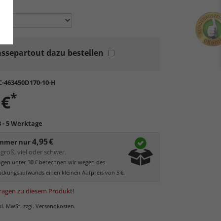
en:
ssepartout dazu bestellen
C-463450D170-10-H
*
 €
3 - 5 Werktage
4,95 €
immer nur
groß, viel oder schwer.
ungen unter 30 € berechnen wir wegen des
ckungsaufwands einen kleinen Aufpreis von 5 €.
ragen zu diesem Produkt
!
nkl. MwSt. zzgl. Versandkosten.