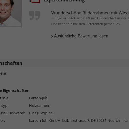
Wunderschöne Bilderrahmen mit Wied
Ingo arbeitet seit 2009 mit Leidenschaft in der
und kennt die meisten Lieferanten persönlich.
Ausführliche Bewertung lesen
nschaften
ein
e Eigenschaften
linie:
Larson-Juhl
typ:
Holzrahmen
luss Rückwand:
Pins (Flexpins)
ler:
Larson-Juhl GmbH, Leibnizstrasse 7, DE 89231 Neu-Ulm,
la