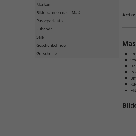
Marken
Bilderrahmen nach Maß
Artike
Passepartouts
Zubehör
Sale
Mass
Geschenkefinder
Gutscheine
Pr
Sta
Hoc
In 
Unt
Rüc
Mi
Bild