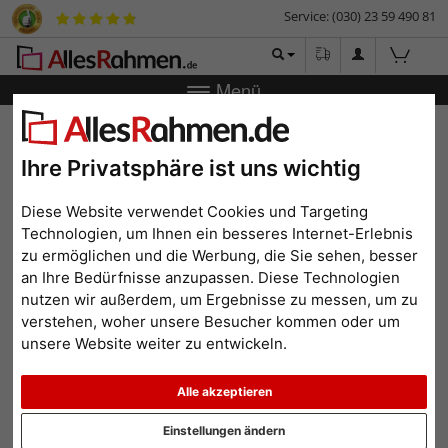
Service: (030) 23 59 490 81
Menü
Zurück
|
Bilderrahmen-Shop
Bilderrahmen
Holz-
Bilderrahmen Yser
Ihre Privatsphäre ist uns wichtig
Holz-Bilderrahmen Yser
Diese Website verwendet Cookies und Targeting
Technologien, um Ihnen ein besseres Internet-Erlebnis
zu ermöglichen und die Werbung, die Sie sehen, besser
an Ihre Bedürfnisse anzupassen. Diese Technologien
nutzen wir außerdem, um Ergebnisse zu messen, um zu
verstehen, woher unsere Besucher kommen oder um
unsere Website weiter zu entwickeln.
Alle akzeptieren
Zurück
Weit
Einstellungen ändern