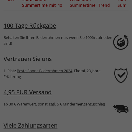
Summertime mit 40
Summertime Trend
Summe
schwarzen Seiten
mit 60 weißen
mit 
zum Einkleben,
Seiten zum
Sei
17x24 cm
Einkleben, 25x25
Einkl
100 Tage Rückgabe
cm
cm
Behalten Sie Ihren Bilderrahmen nur, wenn Sie 100% zufrieden
sind!
Vertrauen Sie uns
1. Platz
Beste Shops Bilderrahmen 2024
, Ekomi, 23 Jahre
Erfahrung
4,95 EUR Versand
ab 30 € Warenwert, sonst zzgl. 5 € Mindermengenzuschlag
Viele Zahlungsarten