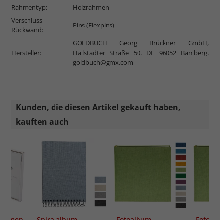
Rahmentyp:
Holzrahmen
Verschluss
Pins (Flexpins)
Rückwand:
GOLDBUCH Georg Brückner GmbH,
Hersteller:
Hallstadter Straße 50, DE 96052 Bamberg,
goldbuch@gmx.com
Kunden, die diesen Artikel gekauft haben,
kauften auch
rahmen
Spiralalbum
Fotoalbum
Fotoal