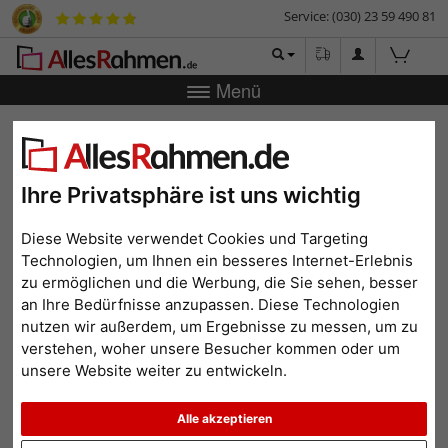
Service: (030) 23 59 490 81
Menü
Zurück
|
Bilderrahmen-Shop
Bilderrahmen
Holz-
Fotorahmen Skandi
Holz-Fotorahmen Skandi
Ihre Privatsphäre ist uns wichtig
Diese Website verwendet Cookies und Targeting
Technologien, um Ihnen ein besseres Internet-Erlebnis
zu ermöglichen und die Werbung, die Sie sehen, besser
an Ihre Bedürfnisse anzupassen. Diese Technologien
nutzen wir außerdem, um Ergebnisse zu messen, um zu
verstehen, woher unsere Besucher kommen oder um
unsere Website weiter zu entwickeln.
Alle akzeptieren