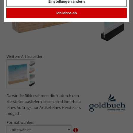
Einstellungen ändern
Ich lehne ab
Weitere Artikelbilder:
Da wir die Bilderrahmen direkt durch den
Hersteller ausliefern lassen, sind innerhalb
eines Auftrags nur Artikel eines Herstellers
möglich.
Format wählen: