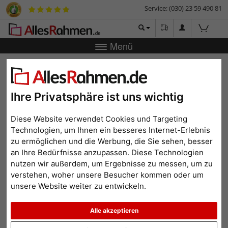
Service: (030) 23 59 490 81
Menü
Zurück
|
Bilderrahmen-Shop
Bilderrahmen
Holz-
Tischaufsteller Solid
Holz-Tischaufsteller Solid
Ihre Privatsphäre ist uns wichtig
Diese Website verwendet Cookies und Targeting
Technologien, um Ihnen ein besseres Internet-Erlebnis
zu ermöglichen und die Werbung, die Sie sehen, besser
an Ihre Bedürfnisse anzupassen. Diese Technologien
nutzen wir außerdem, um Ergebnisse zu messen, um zu
verstehen, woher unsere Besucher kommen oder um
unsere Website weiter zu entwickeln.
Alle akzeptieren