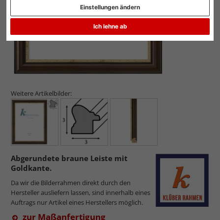
Einstellungen ändern
Ich lehne ab
Weitere Artikelbilder:
Abgerundete braune Leiste mit
Goldkante.
Da wir die Bilderrahmen direkt durch den
Hersteller ausliefern lassen, sind innerhalb eines
Auftrags nur Artikel eines Herstellers möglich.
zur Maßanfertigung