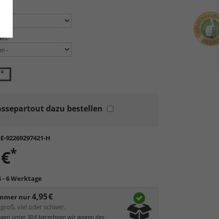
n:
en:
ssepartout dazu bestellen
E-92269297421-H
*
 €
4 - 6 Werktage
4,95 €
immer nur
groß, viel oder schwer.
ungen unter 30 € berechnen wir wegen des