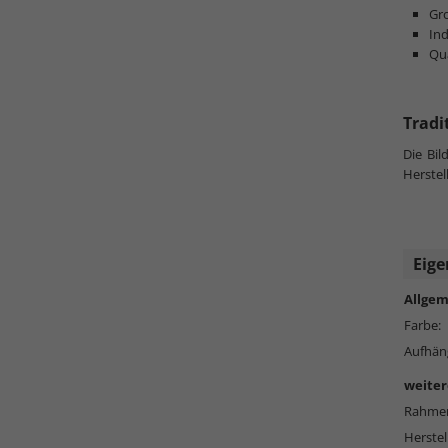
Gro
Ind
Qu
Tradi
Die Bi
Herstel
Eige
Allgem
Farbe:
Aufhän
weiter
Rahmen
Herstel