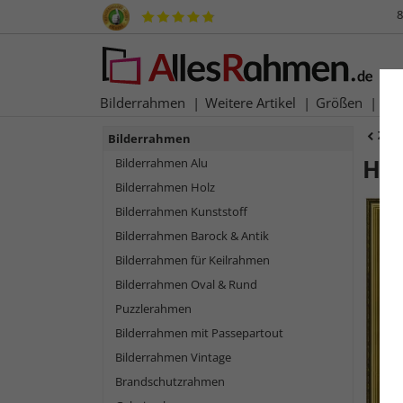
8
Bilderrahmen
Weitere Artikel
Größen
Ma
Zur
Bilderrahmen
Ho
Bilderrahmen Alu
Bilderrahmen Holz
Bilderrahmen Kunststoff
Bilderrahmen Barock & Antik
Bilderrahmen für Keilrahmen
Bilderrahmen Oval & Rund
Puzzlerahmen
Bilderrahmen mit Passepartout
Bilderrahmen Vintage
Zurück
Brandschutzrahmen