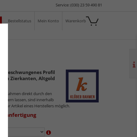
Service: (030) 23 59 490 81
Bestellstatus
Mein Konto
Warenkorb
ale
es, geschwungenes Profil
ranen Zierkanten, Altgold
ilderrahmen direkt durch den
sliefern lassen, sind innerhalb
gs nur Artikel eines Herstellers möglich.
aßanfertigung
en: