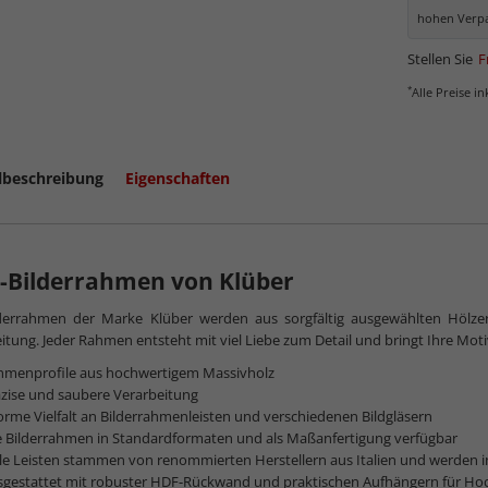
hohen Verpa
Stellen Sie
F
*
Alle Preise i
lbeschreibung
Eigenschaften
-Bilderrahmen von Klüber
lderrahmen der Marke Klüber werden aus sorgfältig ausgewählten Hölze
itung. Jeder Rahmen entsteht mit viel Liebe zum Detail und bringt Ihre Motive 
hmenprofile aus hochwertigem Massivholz
zise und saubere Verarbeitung
rme Vielfalt an Bilderrahmenleisten und verschiedenen Bildgläsern
e Bilderrahmen in Standardformaten und als Maßanfertigung verfügbar
le Leisten stammen von renommierten Herstellern aus Italien und werden 
sgestattet mit robuster HDF-Rückwand und praktischen Aufhängern für Ho