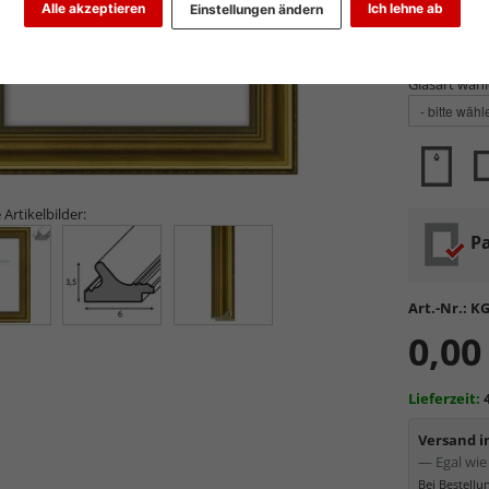
Alle akzeptieren
Ich lehne ab
Einstellungen ändern
Farbe wähle
Glasart wähl
 Artikelbilder:
Pa
Art.-Nr.:
KG
0,00
Lieferzeit:
Versand 
— Egal wie 
Bei Bestell