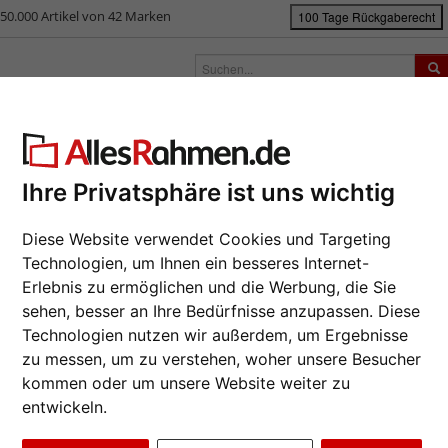
50.000 Artikel von 42 Marken
100 Tage Rückgaberecht
rken
Bilderrahmen nach Maß
Passepartouts
Zubehör
S
ück
|
Bilderrahmen-Shop
Bilderrahmen
Holzrahmen Barcelona
lzrahmen Barcelona
Ihre Privatsphäre ist uns wichtig
Klassisch
Diese Website verwendet Cookies und Targeting
mit filig
Technologien, um Ihnen ein besseres Internet-
patiniert.
Erlebnis zu ermöglichen und die Werbung, die Sie
Da wir die B
sehen, besser an Ihre Bedürfnisse anzupassen. Diese
Hersteller au
Technologien nutzen wir außerdem, um Ergebnisse
eines Auftra
zu messen, um zu verstehen, woher unsere Besucher
zur M
kommen oder um unsere Website weiter zu
entwickeln.
Format wähl
Weiter