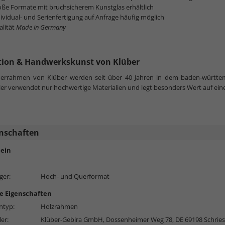
ße Formate mit bruchsicherem Kunstglas erhältlich
ividual- und Serienfertigung auf Anfrage häufig möglich
alität
Made in Germany
tion & Handwerkskunst von Klüber
lderrahmen von Klüber werden seit über 40 Jahren in dem baden-württe
ler verwendet nur hochwertige Materialien und legt besonders Wert auf ein
nschaften
ein
ger:
Hoch- und Querformat
e Eigenschaften
typ:
Holzrahmen
ler:
Klüber-Gebira GmbH, Dossenheimer Weg 78, DE 69198 Schrie