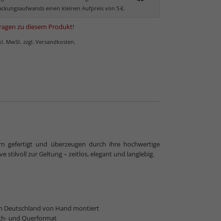
ckungsaufwands einen kleinen Aufpreis von 5 €.
ragen zu diesem Produkt
!
nkl. MwSt. zzgl. Versandkosten.
rn gefertigt und überzeugen durch ihre hochwertige
stilvoll zur Geltung – zeitlos, elegant und langlebig.
in Deutschland von Hand montiert
ch- und Querformat