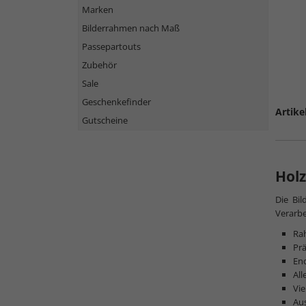
Marken
Bilderrahmen nach Maß
Passepartouts
Zubehör
Sale
Geschenkefinder
Artike
Gutscheine
Holz
Die Bi
Verarbe
Ra
Prä
Eno
All
Vie
Au