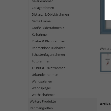
Galerierahmen
Collagerahmen
Distanz- & Objektrahmen
Game Frame
Große Bilderrahmen XL
Keilrahmen
Poster & Klapprahmen
Rahmenlose Bildhalter
Weitere
Schattenfugenrahmen
Fotorahmen
T-Shirt & Trikotrahmen
Urkundenrahmen
Wandgalerien
Wandspiegel
Wechselrahmen
Weitere Produkte
Artike
Rahmengrößen