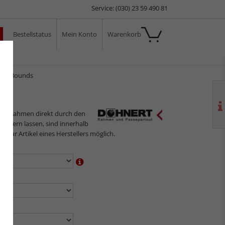
Service: (030) 23 59 490 81
Bestellstatus
Mein Konto
Warenkorb
ale
men Bounds
ilderrahmen direkt durch den
sliefern lassen, sind innerhalb
gs nur Artikel eines Herstellers möglich.
en:
n:
en: