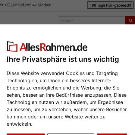
50.000 Artikel von 42 Marken
100 Tage Rückgaberecht
rken
Bilderrahmen nach Maß
Passepartouts
Zubehör
S
ück
|
Bilderrahmen-Shop
Bilderrahmen
Bilderrahmen Holz
Holzrah
lzrahmen Bounds
Ihre Privatsphäre ist uns wichtig
Da wir die B
Diese Website verwendet Cookies und Targeting
Hersteller au
eines Auftra
Technologien, um Ihnen ein besseres Internet-
Erlebnis zu ermöglichen und die Werbung, die Sie
Format wähl
sehen, besser an Ihre Bedürfnisse anzupassen. Diese
Technologien nutzen wir außerdem, um Ergebnisse
Farbe wähle
zu messen, um zu verstehen, woher unsere Besucher
kommen oder um unsere Website weiter zu
entwickeln.
Glasart wähl
Weiter