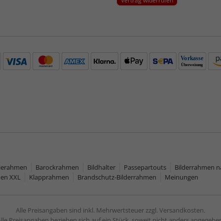
Vertrag widerrufen
rierahmen
Barockrahmen
Bildhalter
Passepartouts
Bilderrahmen 
men XXL
Klapprahmen
Brandschutz-Bilderrahmen
Meinungen
Alle Preisangaben sind inkl. Mehrwertsteuer zzgl. Versandkosten.
lle Preisangaben beziehen sich auf ein Stück, soweit nicht anders angegebe