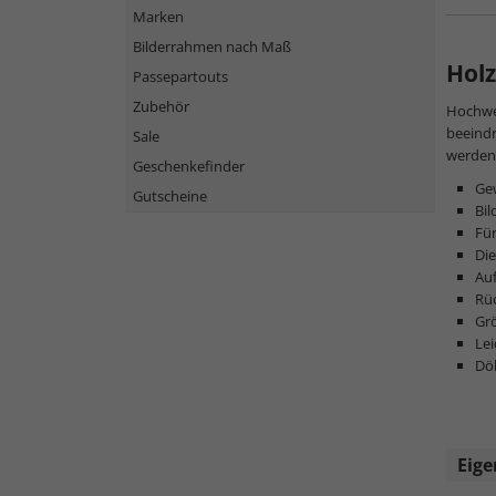
Marken
Bilderrahmen nach Maß
Hol
Passepartouts
Zubehör
Hochwe
beeindr
Sale
werden 
Geschenkefinder
Ge
Gutscheine
Bil
Für
Die
Au
Rü
Gr
Le
Döh
Eige