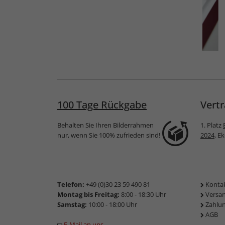
uckhurst
Passepartout mit
Fertig Passepartout
eigenem Ausschnitt
100 Tage Rückgabe
Vertr
Behalten Sie Ihren Bilderrahmen
1. Platz
nur, wenn Sie 100% zufrieden sind!
2024
, E
Telefon:
+49 (0)30 23 59 490 81
Konta
Montag bis Freitag:
8:00 - 18:30 Uhr
Versa
Samstag:
10:00 - 18:00 Uhr
Zahlu
AGB
E-Mail an uns