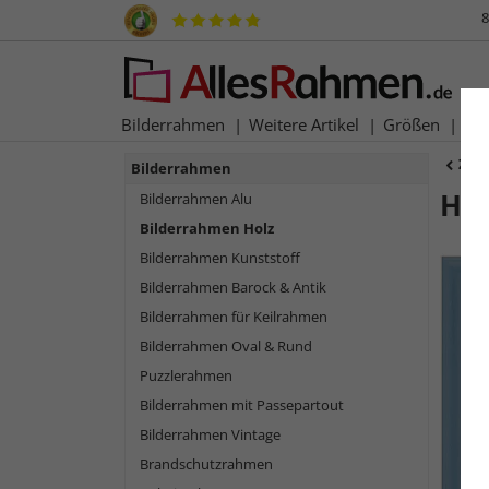
8
Bilderrahmen
Weitere Artikel
Größen
Ma
Zur
Bilderrahmen
Ho
Bilderrahmen Alu
Bilderrahmen Holz
Bilderrahmen Kunststoff
Bilderrahmen Barock & Antik
Bilderrahmen für Keilrahmen
Bilderrahmen Oval & Rund
Puzzlerahmen
Bilderrahmen mit Passepartout
Bilderrahmen Vintage
Zurück
Brandschutzrahmen