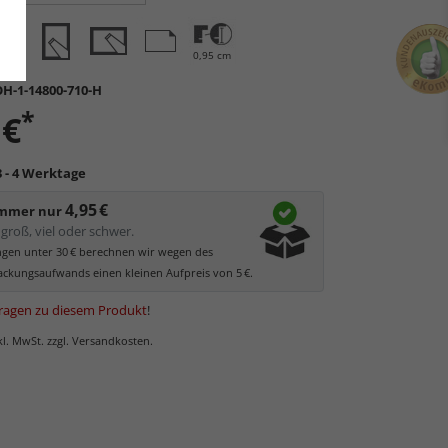
0,95 cm
H-1-14800-710-H
*
 €
3 - 4 Werktage
4,95 €
immer nur
groß, viel oder schwer.
ungen unter 30 € berechnen wir wegen des
ckungsaufwands einen kleinen Aufpreis von 5 €.
ragen zu diesem Produkt
!
nkl. MwSt. zzgl. Versandkosten.