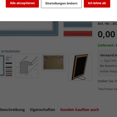
Alle akzeptieren
Ich lehne ab
Einstellungen ändern
Art.-Nr.:
DO
0,00
Lieferzeit:
 Artikelbilder:
Versand 
— Egal wie 
Bei Bestell
hohen Verpa
Stellen Sie
F
*
Alle Preise i
lbeschreibung
Eigenschaften
Kunden kauften auch