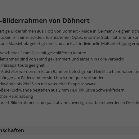
z-Bilderrahmen von Döhnert
rtige Bilderrahmen aus Holz von Döhnert - Made in Germany - eignen sic
ucken mit einer soliden, formschönen Optik, enormer Stabilität und unk
aus Massivholz gefertigt und sind auch als individuelle Maßanfertigung erhäl
waschenes 2 mm Glas mit geschliffenen Kanten
derrahmen sind von Hand geklammert und einzeln in Folie verpackt
 Passepartouts geeignet
 Aufsteller werden direkt am Rahmen befestigt, sind leicht zu handhaben u
fhänger am Bilderrahmen sind hoch und quer vorhanden
ckwände bis 28x35 cm mit veredelter Pappe schwarz
ößere Rückwände bestehen aus 2 mm HDF inklusive Schwenkfedern
ichte Handhabung
nert Bilderrahmen sind qualitativ hochwertig verarbeitet werden in Dresde
nschaften