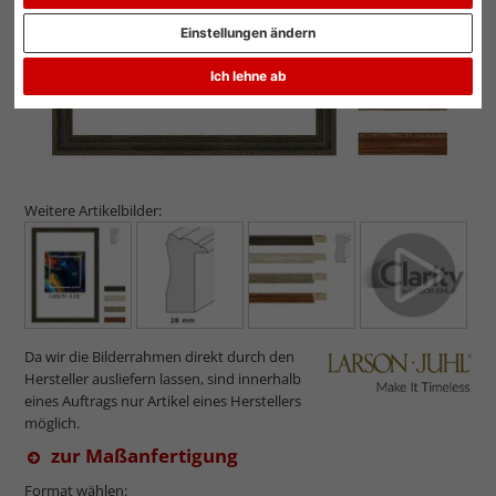
Einstellungen ändern
Ich lehne ab
Weitere Artikelbilder:
Da wir die Bilderrahmen direkt durch den
Hersteller ausliefern lassen, sind innerhalb
eines Auftrags nur Artikel eines Herstellers
möglich.
zur Maßanfertigung
Format wählen: