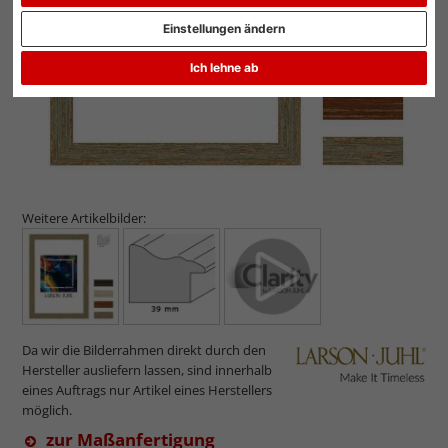
Einstellungen ändern
Ich lehne ab
Weitere Artikelbilder:
Da wir die Bilderrahmen direkt durch den
Hersteller ausliefern lassen, sind innerhalb
eines Auftrags nur Artikel eines Herstellers
möglich.
zur Maßanfertigung