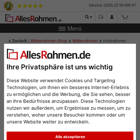
Service: (030) 23 59 490 81
Menü
Zurück
|
Bilderrahmen-Shop
Bilderrahmen
Holzrahmen
Brittany 3.9 - Sonderzuschnitt
Holzrahmen Brittany 3.9 -
Sonderzuschnitt
Ihre Privatsphäre ist uns wichtig
Diese Website verwendet Cookies und Targeting
Technologien, um Ihnen ein besseres Internet-Erlebnis
zu ermöglichen und die Werbung, die Sie sehen, besser
an Ihre Bedürfnisse anzupassen. Diese Technologien
nutzen wir außerdem, um Ergebnisse zu messen, um zu
verstehen, woher unsere Besucher kommen oder um
unsere Website weiter zu entwickeln.
Alle akzeptieren
Zurück
Weit