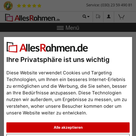
Service: (030) 23 59 490 81
Menü
Zurück
|
Bilderrahmen-Shop
Bilderrahmen
Bilderrahmen
Holz
Holzrahmen Chancery Lane
Holzrahmen Chancery Lane
Ihre Privatsphäre ist uns wichtig
Diese Website verwendet Cookies und Targeting
Technologien, um Ihnen ein besseres Internet-Erlebnis
zu ermöglichen und die Werbung, die Sie sehen, besser
an Ihre Bedürfnisse anzupassen. Diese Technologien
nutzen wir außerdem, um Ergebnisse zu messen, um zu
verstehen, woher unsere Besucher kommen oder um
unsere Website weiter zu entwickeln.
Zurück
Weit
Alle akzeptieren