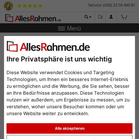
Service: (030) 23 59 490 81
Menü
Zurück
|
Bilderrahmen-Shop
Bilderrahmen
Holzrahmen
Gibraltar
Holzrahmen Gibraltar
Ihre Privatsphäre ist uns wichtig
Diese Website verwendet Cookies und Targeting
Technologien, um Ihnen ein besseres Internet-Erlebnis
zu ermöglichen und die Werbung, die Sie sehen, besser
an Ihre Bedürfnisse anzupassen. Diese Technologien
nutzen wir außerdem, um Ergebnisse zu messen, um zu
verstehen, woher unsere Besucher kommen oder um
unsere Website weiter zu entwickeln.
Alle akzeptieren
Zurück
Weit