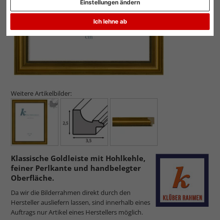
Einstellungen ändern
Ich lehne ab
Weitere Artikelbilder:
Klassische Goldleiste mit Hohlkehle,
feiner Perlkante und handbelegter
Oberfläche.
Da wir die Bilderrahmen direkt durch den
Hersteller ausliefern lassen, sind innerhalb eines
Auftrags nur Artikel eines Herstellers möglich.