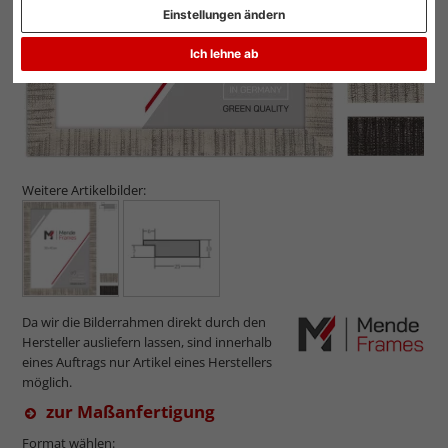
Einstellungen ändern
Ich lehne ab
Weitere Artikelbilder:
Da wir die Bilderrahmen direkt durch den
Hersteller ausliefern lassen, sind innerhalb
eines Auftrags nur Artikel eines Herstellers
möglich.
zur Maßanfertigung
Format wählen: