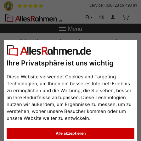
Service: (030) 23 59 490 81
Menü
Zurück
|
Bilderrahmen-Shop
Bilderrahmen
Holzrahmen
Karuru
Holzrahmen Karuru
Ihre Privatsphäre ist uns wichtig
Diese Website verwendet Cookies und Targeting
Technologien, um Ihnen ein besseres Internet-Erlebnis
zu ermöglichen und die Werbung, die Sie sehen, besser
an Ihre Bedürfnisse anzupassen. Diese Technologien
nutzen wir außerdem, um Ergebnisse zu messen, um zu
verstehen, woher unsere Besucher kommen oder um
unsere Website weiter zu entwickeln.
Zurück
Weit
Alle akzeptieren