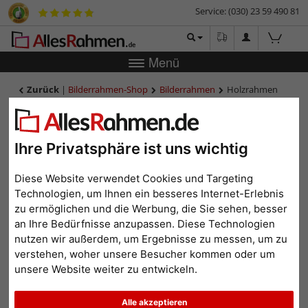
Service: (030) 23 59 490 81
Menü
Zurück
|
Bilderrahmen-Shop
Bilderrahmen
Holzrahmen
Ketane
Holzrahmen Ketane
Ihre Privatsphäre ist uns wichtig
Diese Website verwendet Cookies und Targeting
Technologien, um Ihnen ein besseres Internet-Erlebnis
zu ermöglichen und die Werbung, die Sie sehen, besser
an Ihre Bedürfnisse anzupassen. Diese Technologien
nutzen wir außerdem, um Ergebnisse zu messen, um zu
verstehen, woher unsere Besucher kommen oder um
unsere Website weiter zu entwickeln.
Zurück
Weit
Alle akzeptieren