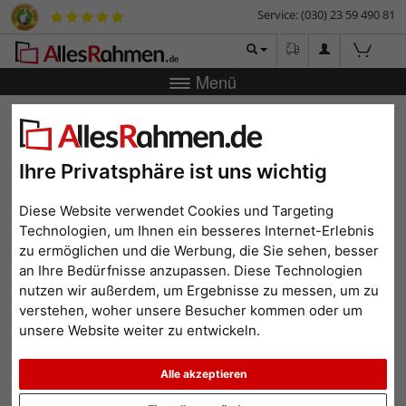
Service: (030) 23 59 490 81
Menü
Zurück
|
Bilderrahmen-Shop
Bilderrahmen
Bilderrahmen
Holz
Holzrahmen La Gomera
Holzrahmen La Gomera
Ihre Privatsphäre ist uns wichtig
Diese Website verwendet Cookies und Targeting
Technologien, um Ihnen ein besseres Internet-Erlebnis
zu ermöglichen und die Werbung, die Sie sehen, besser
an Ihre Bedürfnisse anzupassen. Diese Technologien
nutzen wir außerdem, um Ergebnisse zu messen, um zu
verstehen, woher unsere Besucher kommen oder um
unsere Website weiter zu entwickeln.
Alle akzeptieren
Zurück
Weit