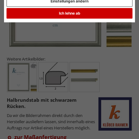
Einstellungen ändern
Ich lehne ab
Weitere Artikelbilder:
Halbrundstab mit schwarzem
Rücken.
Da wir die Bilderrahmen direkt durch den
Hersteller ausliefern lassen, sind innerhalb eines
Auftrags nur Artikel eines Herstellers möglich.
zur Maßanfertigung