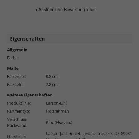
Ausführliche Bewertung lesen
Eigenschaften
Allgemein
Farbe:
Maße
Falzbreite:
0,8 cm
Falztiefe:
2,8 cm
weitere Eigenschaften
Produktlinie:
Larson-Juhl
Rahmentyp:
Holzrahmen
Verschluss
Pins (Flexpins)
Rückwand:
Larson-Juhl GmbH, Leibnizstrasse 7, DE 89231
Hersteller: