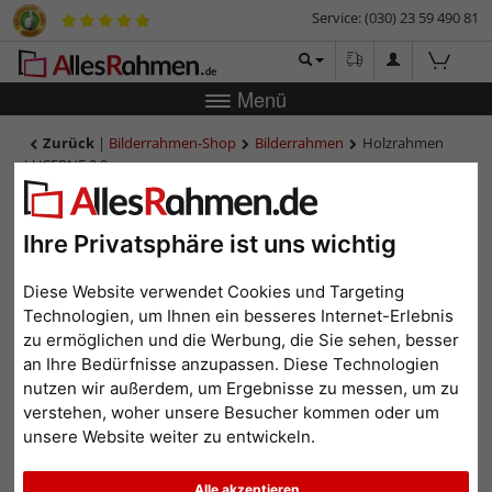
Service: (030) 23 59 490 81
Menü
Zurück
|
Bilderrahmen-Shop
Bilderrahmen
Holzrahmen
LUCERNE 2,9
Holzrahmen LUCERNE 2,9
Ihre Privatsphäre ist uns wichtig
Diese Website verwendet Cookies und Targeting
Technologien, um Ihnen ein besseres Internet-Erlebnis
zu ermöglichen und die Werbung, die Sie sehen, besser
an Ihre Bedürfnisse anzupassen. Diese Technologien
nutzen wir außerdem, um Ergebnisse zu messen, um zu
verstehen, woher unsere Besucher kommen oder um
unsere Website weiter zu entwickeln.
Zurück
Weit
Alle akzeptieren