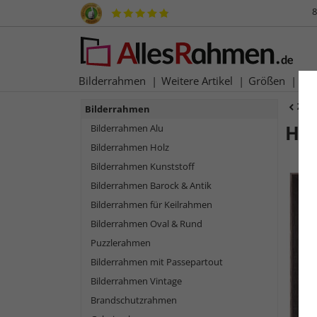
8
Bilderrahmen
Weitere Artikel
Größen
Ma
Zur
Bilderrahmen
Ho
Bilderrahmen Alu
Bilderrahmen Holz
Bilderrahmen Kunststoff
Bilderrahmen Barock & Antik
Bilderrahmen für Keilrahmen
Bilderrahmen Oval & Rund
Puzzlerahmen
Bilderrahmen mit Passepartout
Bilderrahmen Vintage
Zurück
Brandschutzrahmen