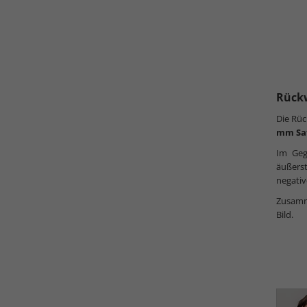
Rück
Die Rüc
mm Sa
Im Geg
äußers
negativ
Zusamme
Bild.