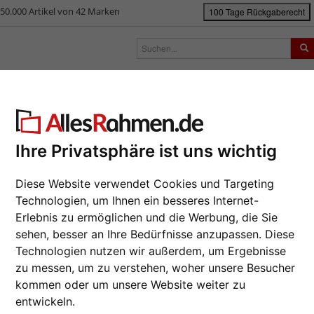
50.000 Artikel von 42 Marken
100 Tage Rückgaberecht
rken
Bilderrahmen nach Maß
Passepartouts
Zubehör
S
ück
|
Bilderrahmen-Shop
Bilderrahmen
Holzrahmen LUCERNE 9,3
lzrahmen LUCERNE 9,3
Ihre Privatsphäre ist uns wichtig
Da wir die B
Hersteller au
Diese Website verwendet Cookies und Targeting
eines Auftrag
Technologien, um Ihnen ein besseres Internet-
möglich.
Erlebnis zu ermöglichen und die Werbung, die Sie
zur M
sehen, besser an Ihre Bedürfnisse anzupassen. Diese
Format wähl
Technologien nutzen wir außerdem, um Ergebnisse
zu messen, um zu verstehen, woher unsere Besucher
kommen oder um unsere Website weiter zu
Farbe wähle
Weiter
entwickeln.