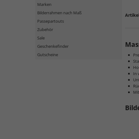
Marken
Bilderrahmen nach Maß
Artike
Passepartouts
Zubehör
Sale
Mass
Geschenkefinder
Gutscheine
Pr
Sta
Hoc
In 
Unt
Rüc
Mi
Bild