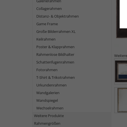
Galerierahmen
Collagerahmen
Distanz- & Objektrahmen
Game Frame
Große Bilderrahmen XL
Keilrahmen
Poster & Klapprahmen
Rahmenlose Bildhalter
Weitere
Schattenfugenrahmen
Fotorahmen
T-Shirt & Trikotrahmen
Urkundenrahmen
Wandgalerien
Wandspiegel
Wechselrahmen
Weitere Produkte
Rahmengrößen