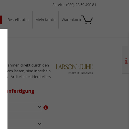
Service: (030) 23 59 490 81
Bestellstatus
Mein Konto
Warenkorb
ale
ilderrahmen direkt durch den
sliefern lassen, sind innerhalb
s nur Artikel eines Herstellers
aßanfertigung
en:
n: