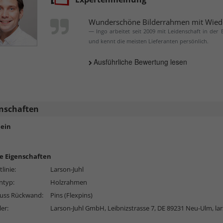
Wunderschöne Bilderrahmen mit Wied
Ingo arbeitet seit 2009 mit Leidenschaft in der
und kennt die meisten Lieferanten persönlich.
Ausführliche Bewertung lesen
nschaften
ein
e Eigenschaften
linie:
Larson-Juhl
typ:
Holzrahmen
luss Rückwand:
Pins (Flexpins)
ler:
Larson-Juhl GmbH, Leibnizstrasse 7, DE 89231 Neu-Ulm,
la