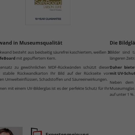
wand in Museumsqualität
Die Bildgl
kwand besteht aus beidseitig säurefrei kaschiertem, weißen
3
Bilder sind 
feBoard
mit gepuffertem Kern.
längeren Zeit
ensatz zu gewöhnlichen MDF-Rückwänden schützt dieser
Daher biete
t stabile Rückwandkarton Ihr Bild auf der Rückseite vor
mit UV-Schut
en Umwelteinflüssen, Schadstoffen und Säureeinwirkungen.
Neben dem h
n mit einem UV-Bilderglas ist es der perfekte Schutz für Ihr
Museumsglas n
auf unter 1 %.
Expertenmeinung