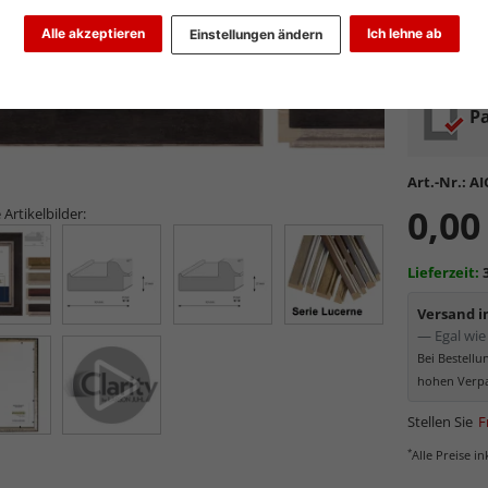
Glasart wähl
Alle akzeptieren
Ich lehne ab
Einstellungen ändern
Pa
Art.-Nr.:
AI
0,00
 Artikelbilder:
Lieferzeit:
Versand 
— Egal wie 
Bei Bestell
hohen Verpa
Stellen Sie
F
*
Alle Preise i