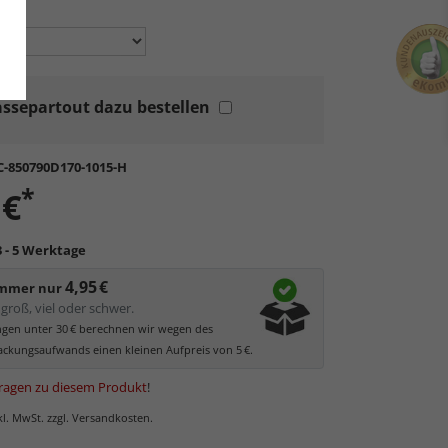
en:
ssepartout dazu bestellen
C-850790D170-1015-H
*
 €
3 - 5 Werktage
4,95 €
immer nur
groß, viel oder schwer.
ungen unter 30 € berechnen wir wegen des
ckungsaufwands einen kleinen Aufpreis von 5 €.
ragen zu diesem Produkt
!
nkl. MwSt. zzgl. Versandkosten.