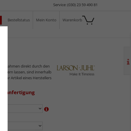
Service: (030) 23 59 490 81
Bestellstatus
Mein Konto
Warenkorb
ale
ilderrahmen direkt durch den
sliefern lassen, sind innerhalb
s nur Artikel eines Herstellers
aßanfertigung
en:
n: