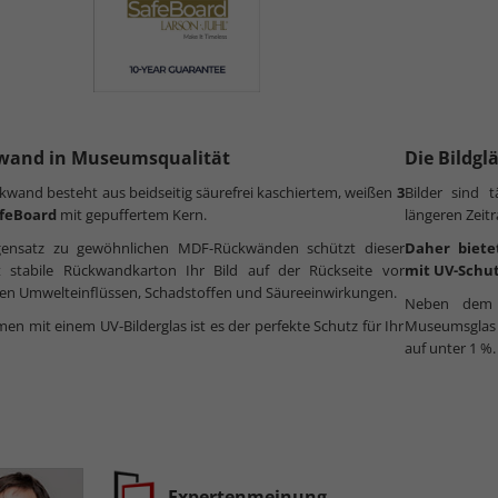
wand in Museumsqualität
Die Bildgl
kwand besteht aus beidseitig säurefrei kaschiertem, weißen
3
Bilder sind 
feBoard
mit gepuffertem Kern.
längeren Zeit
ensatz zu gewöhnlichen MDF-Rückwänden schützt dieser
Daher biete
t stabile Rückwandkarton Ihr Bild auf der Rückseite vor
mit UV-Schut
en Umwelteinflüssen, Schadstoffen und Säureeinwirkungen.
Neben dem h
n mit einem UV-Bilderglas ist es der perfekte Schutz für Ihr
Museumsglas n
auf unter 1 %.
Expertenmeinung