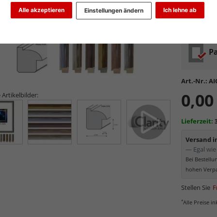
Glasart wähl
Alle akzeptieren
Ich lehne ab
Einstellungen ändern
Pa
Art.-Nr.:
AI
0,00
 Artikelbilder:
Lieferzeit:
Versand 
— Egal wie 
Bei Bestell
hohen Verpa
Stellen Sie
F
*
Alle Preise i