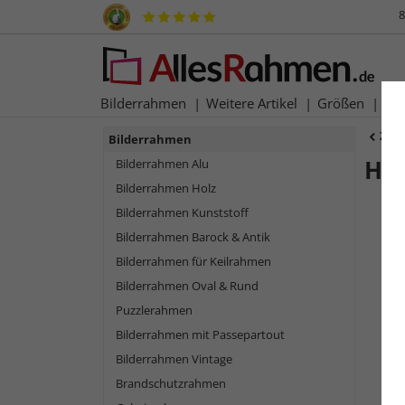
8
Bilderrahmen
Weitere Artikel
Größen
Ma
Zur
Bilderrahmen
Hol
Bilderrahmen Alu
Bilderrahmen Holz
Bilderrahmen Kunststoff
Bilderrahmen Barock & Antik
Bilderrahmen für Keilrahmen
Bilderrahmen Oval & Rund
Puzzlerahmen
Bilderrahmen mit Passepartout
Bilderrahmen Vintage
Zurück
Brandschutzrahmen