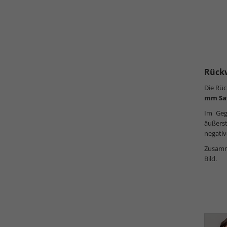
Rück
Die Rüc
mm Sa
Im Geg
äußers
negativ
Zusamme
Bild.