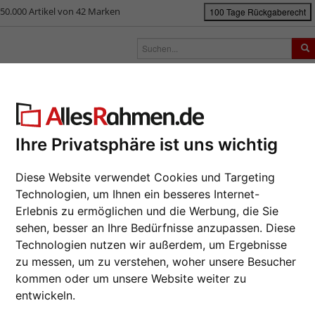
50.000 Artikel von 42 Marken
100 Tage Rückgaberecht
rken
Bilderrahmen nach Maß
Passepartouts
Zubehör
S
ück
|
Bilderrahmen-Shop
Bilderrahmen
Holzrahmen MALTA mittel - 2,5
zrahmen MALTA mittel - 2,5
Ihre Privatsphäre ist uns wichtig
Da wir die B
Hersteller au
Diese Website verwendet Cookies und Targeting
eines Auftrag
Technologien, um Ihnen ein besseres Internet-
möglich.
Erlebnis zu ermöglichen und die Werbung, die Sie
zur M
sehen, besser an Ihre Bedürfnisse anzupassen. Diese
Technologien nutzen wir außerdem, um Ergebnisse
Format wähl
zu messen, um zu verstehen, woher unsere Besucher
kommen oder um unsere Website weiter zu
Farbe wähle
entwickeln.
Weiter