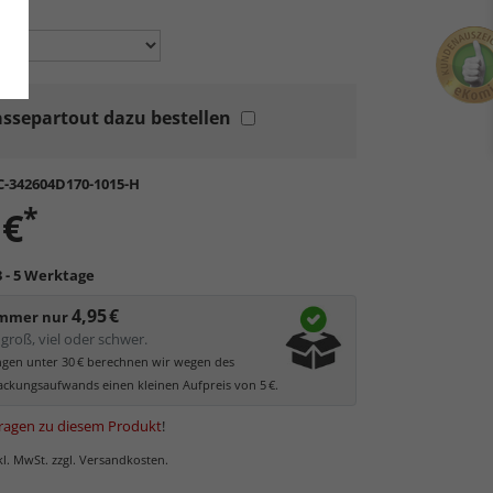
en:
ssepartout dazu bestellen
C-342604D170-1015-H
*
 €
3 - 5 Werktage
4,95 €
immer nur
groß, viel oder schwer.
ungen unter 30 € berechnen wir wegen des
ckungsaufwands einen kleinen Aufpreis von 5 €.
ragen zu diesem Produkt
!
nkl. MwSt. zzgl. Versandkosten.