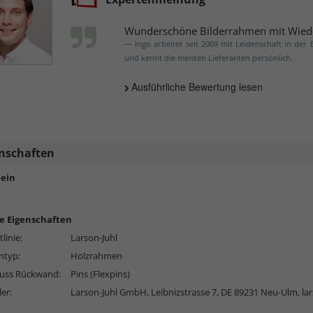
Wunderschöne Bilderrahmen mit Wied
Ingo arbeitet seit 2009 mit Leidenschaft in der
und kennt die meisten Lieferanten persönlich.
Ausführliche Bewertung lesen
nschaften
ein
e Eigenschaften
linie:
Larson-Juhl
typ:
Holzrahmen
luss Rückwand:
Pins (Flexpins)
ler:
Larson-Juhl GmbH, Leibnizstrasse 7, DE 89231 Neu-Ulm,
la