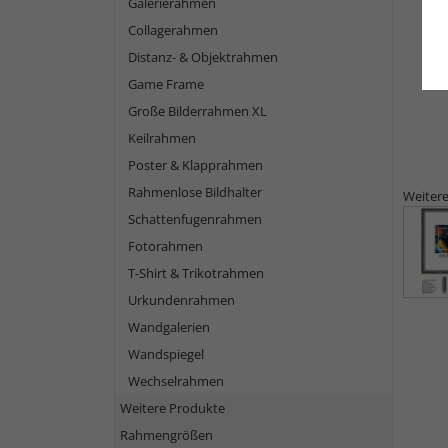
Galerierahmen
Collagerahmen
Distanz- & Objektrahmen
Game Frame
Große Bilderrahmen XL
Keilrahmen
Poster & Klapprahmen
Rahmenlose Bildhalter
Weitere
Schattenfugenrahmen
Fotorahmen
T-Shirt & Trikotrahmen
Urkundenrahmen
Wandgalerien
Wandspiegel
Wechselrahmen
Weitere Produkte
Rahmengrößen