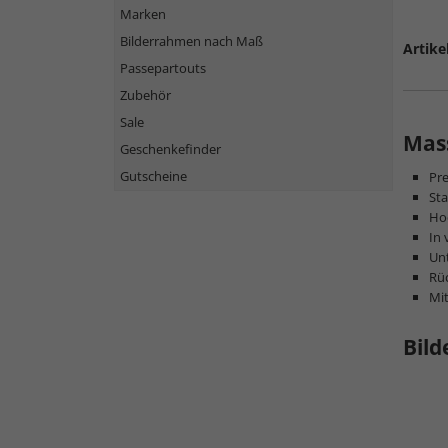
Marken
Bilderrahmen nach Maß
Artike
Passepartouts
Zubehör
Sale
Mass
Geschenkefinder
Gutscheine
Pr
Sta
Hoc
In 
Unt
Rüc
Mi
Bild