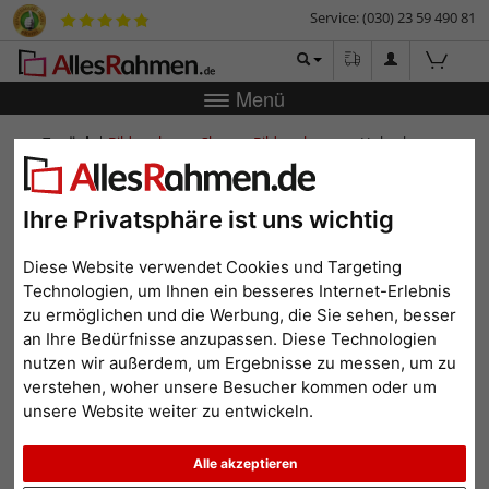
Service: (030) 23 59 490 81
Menü
Zurück
|
Bilderrahmen-Shop
Bilderrahmen
Holzrahmen
Mareb
Holzrahmen Mareb
Ihre Privatsphäre ist uns wichtig
Diese Website verwendet Cookies und Targeting
Technologien, um Ihnen ein besseres Internet-Erlebnis
zu ermöglichen und die Werbung, die Sie sehen, besser
an Ihre Bedürfnisse anzupassen. Diese Technologien
nutzen wir außerdem, um Ergebnisse zu messen, um zu
verstehen, woher unsere Besucher kommen oder um
unsere Website weiter zu entwickeln.
Zurück
Weit
Alle akzeptieren