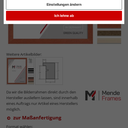
Einstellungen ändern
Ich lehne ab
Weitere Artikelbilder:
Da wir die Bilderrahmen direkt durch den
Hersteller ausliefern lassen, sind innerhalb
eines Auftrags nur Artikel eines Herstellers
möglich.
zur Maßanfertigung
Format wählen: