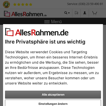
Service: (030) 23 59 490 81
Menü
Zurück
|
Bilderrahmen-Shop
Bilderrahmen
Holzrahmen
mit A4-Zertifikat selbst erstellen
Ihre Privatsphäre ist uns wichtig
Holzrahmen mit A4-
Zertifikat selbst erstellen
Diese Website verwendet Cookies und Targeting
Technologien, um Ihnen ein besseres Internet-Erlebnis
zu ermöglichen und die Werbung, die Sie sehen, besser
an Ihre Bedürfnisse anzupassen. Diese Technologien
nutzen wir außerdem, um Ergebnisse zu messen, um zu
verstehen, woher unsere Besucher kommen oder um
unsere Website weiter zu entwickeln.
Alle akzeptieren
Einstellungen ändern
Zurück
Weit