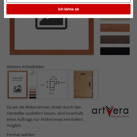
Ich lehne ab
Weitere Artikelbilder:
Da wir die Bilderrahmen direkt durch den
Hersteller ausliefern lassen, sind innerhalb
eines Auftrags nur Artikel eines Herstellers
möglich.
Format wählen: