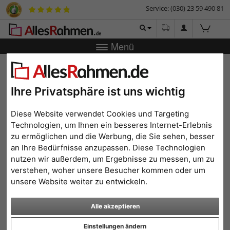
Service: (030) 23 59 490 81
Menü
Zurück
|
Bilderrahmen-Shop
Bilderrahmen
Holzrahmen
mit Passepartout - Zertifikat selbst erstellen
Ihre Privatsphäre ist uns wichtig
Holzrahmen mit
Passepartout - Zertifikat
Diese Website verwendet Cookies und Targeting
selbst erstellen
Technologien, um Ihnen ein besseres Internet-Erlebnis
zu ermöglichen und die Werbung, die Sie sehen, besser
an Ihre Bedürfnisse anzupassen. Diese Technologien
nutzen wir außerdem, um Ergebnisse zu messen, um zu
verstehen, woher unsere Besucher kommen oder um
unsere Website weiter zu entwickeln.
Alle akzeptieren
Einstellungen ändern