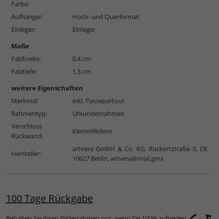
Farbe:
Aufhänger:
Hoch- und Querformat
Einleger:
Einleger
Maße
Falzbreite:
0,4 cm
Falztiefe:
1,3 cm
weitere Eigenschaften
Merkmal:
inkl. Passepartout
Rahmentyp:
Urkundenrahmen
Verschluss
Klemmfedern
Rückwand:
artvera GmbH & Co. KG, Rückertstraße 5, DE
Hersteller:
10627 Berlin,
artvera@mail.gmx
100 Tage Rückgabe
Behalten Sie Ihren Bilderrahmen nur, wenn Sie 100% zufrieden