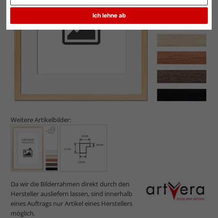
Zurück
Weit
Ich lehne ab
Weitere Artikelbilder:
Da wir die Bilderrahmen direkt durch den
Hersteller ausliefern lassen, sind innerhalb
eines Auftrags nur Artikel eines Herstellers
möglich.