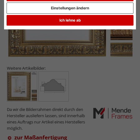
Einstellungen ändern
Ich lehne ab
Weitere Artikelbilder:
Da wir die Bilderrahmen direkt durch den
Hersteller ausliefern lassen, sind innerhalb
eines Auftrags nur Artikel eines Herstellers
möglich.
zur Maßanfertigung