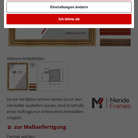
Einstellungen ändern
Ich lehne ab
Weitere Artikelbilder:
Da wir die Bilderrahmen direkt durch den
Hersteller ausliefern lassen, sind innerhalb
eines Auftrags nur Artikel eines Herstellers
möglich.
zur Maßanfertigung
Format wählen: