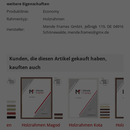
weitere Eigenschaften
Produktlinie:
Economy
Rahmentyp:
Holzrahmen
Mende Frames GmbH, Jeßnigk 119, DE 04916
Hersteller:
Schönewalde,
mende.frames@gmx.de
Kunden, die diesen Artikel gekauft haben,
kauften auch
rahmen
Holzrahmen Magod
Holzrahmen Kota
Holzra