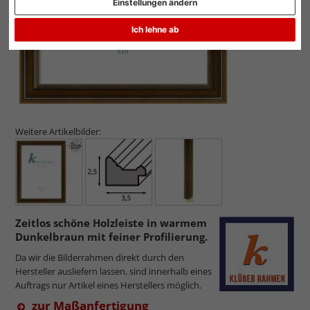
Einstellungen ändern
Ich lehne ab
Weitere Artikelbilder:
Zeitlos schöne Holzleiste in warmem
Dunkelbraun mit feiner Profilierung.
Da wir die Bilderrahmen direkt durch den
Hersteller ausliefern lassen, sind innerhalb eines
Auftrags nur Artikel eines Herstellers möglich.
zur Maßanfertigung