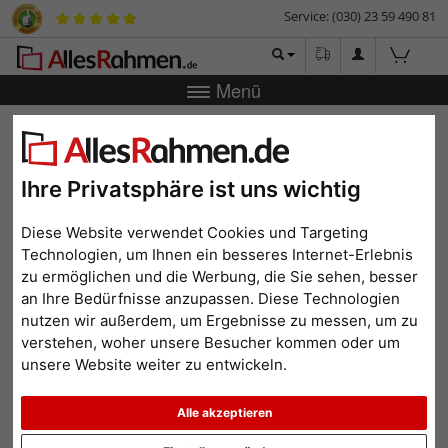
Service: (030) 23 59 490 81
Menü
Zurück
|
Bilderrahmen-Shop
Bilderrahmen
Holzrahmen
Petra
Holzrahmen Petra
Ihre Privatsphäre ist uns wichtig
Diese Website verwendet Cookies und Targeting
Technologien, um Ihnen ein besseres Internet-Erlebnis
zu ermöglichen und die Werbung, die Sie sehen, besser
an Ihre Bedürfnisse anzupassen. Diese Technologien
nutzen wir außerdem, um Ergebnisse zu messen, um zu
verstehen, woher unsere Besucher kommen oder um
unsere Website weiter zu entwickeln.
Alle akzeptieren
Zurück
Weit