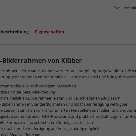
*
Alle Preise i
lbeschreibung
Eigenschaften
-Bilderrahmen von Klüber
lderrahmen der Marke Klüber werden aus sorgfältig ausgewählten Hölze
itung. Jeder Rahmen entsteht mit viel Liebe zum Detail und bringt Ihre Motive 
hmenprofile aus hochwertigem Massivholz
zise und saubere Verarbeitung
rme Vielfalt an Bilderrahmenleisten und verschiedenen Bildgläsern
e Bilderrahmen in Standardformaten und als Maßanfertigung verfügbar
le Leisten stammen von renommierten Herstellern aus Italien und werden 
sgestattet mit robuster HDF-Rückwand und praktischen Aufhängern für Ho
ße Formate mit bruchsicherem Kunstglas erhältlich
ividual- und Serienfertigung auf Anfrage häufig möglich
alität
Made in Germany