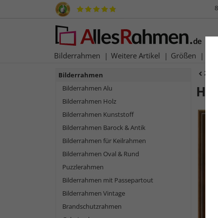
8
Bilderrahmen
Weitere Artikel
Größen
Ma
Zur
Bilderrahmen
Ho
Bilderrahmen Alu
Bilderrahmen Holz
Bilderrahmen Kunststoff
Bilderrahmen Barock & Antik
Bilderrahmen für Keilrahmen
Bilderrahmen Oval & Rund
Puzzlerahmen
Bilderrahmen mit Passepartout
Bilderrahmen Vintage
Zurück
Brandschutzrahmen