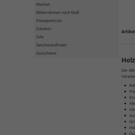
Marken
Bilderrahmen nach Maß
Passepartouts
Zubehör
Artike
Sale
Geschenkefinder
Gutscheine
Holz
Die Bi
Verarbe
Ra
Prä
Eno
All
Vie
Au
Gro
Ind
Qu