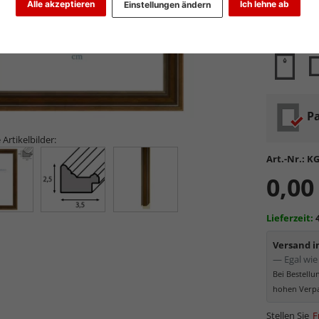
Alle akzeptieren
Ich lehne ab
Einstellungen ändern
Glasart wähl
Pa
 Artikelbilder:
Art.-Nr.:
KG
0,00
Lieferzeit:
Versand 
— Egal wie 
Bei Bestell
hohen Verpa
Stellen Sie
F