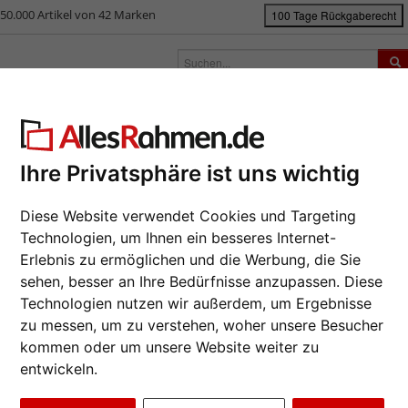
50.000 Artikel von 42 Marken
100 Tage Rückgaberecht
rken
Bilderrahmen nach Maß
Passepartouts
Zubehör
S
ück
|
Bilderrahmen-Shop
Bilderrahmen
Holzrahmen Petra nach Maß
lzrahmen Petra nach Maß
Ihre Privatsphäre ist uns wichtig
Zeitlos s
Diese Website verwendet Cookies und Targeting
Dunkelbra
Technologien, um Ihnen ein besseres Internet-
Erlebnis zu ermöglichen und die Werbung, die Sie
Da wir die B
Hersteller au
sehen, besser an Ihre Bedürfnisse anzupassen. Diese
eines Auftrag
Technologien nutzen wir außerdem, um Ergebnisse
möglich.
zu messen, um zu verstehen, woher unsere Besucher
zur M
kommen oder um unsere Website weiter zu
entwickeln.
Farbe wähle
Weiter