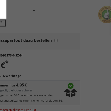
en:
ssepartout dazu bestellen
E-92173-1-SZ-H
*
 €
4 - 6 Werktage
4,95 €
immer nur
groß, viel oder schwer.
ungen unter 30 € berechnen wir wegen des
ckungsaufwands einen kleinen Aufpreis von 5 €.
ragen zu diesem Produkt
!