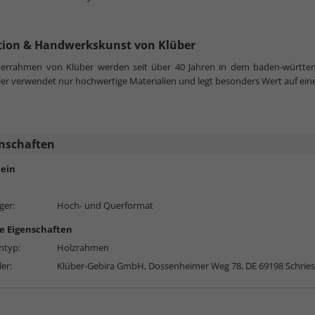
tion & Handwerkskunst von Klüber
lderrahmen von Klüber werden seit über 40 Jahren in dem baden-württe
ler verwendet nur hochwertige Materialien und legt besonders Wert auf ein
nschaften
ein
ger:
Hoch- und Querformat
e Eigenschaften
typ:
Holzrahmen
ler:
Klüber-Gebira GmbH, Dossenheimer Weg 78, DE 69198 Schrie