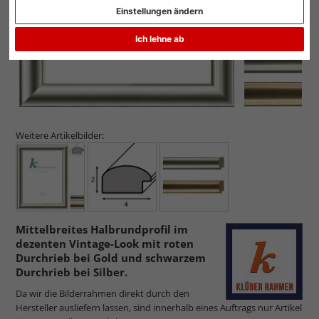
Einstellungen ändern
Ich lehne ab
Weitere Artikelbilder:
Mittelbreites Halbrundprofil im
dezenten Vintage-Look mit roten
Durchrieb bei Gold und schwarzem
Durchrieb bei Silber.
Da wir die Bilderrahmen direkt durch den
Hersteller ausliefern lassen, sind innerhalb eines Auftrags nur Artikel